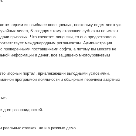
н.
нается одним из наиболее посещаемых, поскольку ведет честную
лучайных чисел, благодаря этому сторонние субъекты не имеют
дачи призовых. Что касается лицензии, то она предоставлена
оответствует международным регламентам. Администрация
 с проверенными поставщиками софта, а потому вы можете не
альной информации и денег, все защищено многоуровневым
 это игорный портал, привлекающий выгодными условиями,
манной программой лояльности и обширным перечнем азартных
ты».
ряд ее разновидностей.
.
и реальных ставках, но и в режиме демо.