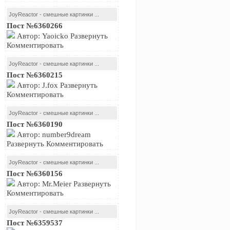
JoyReactor - смешные картинки ...
Пост №6360266
Автор: Yaoicko Развернуть
Комментировать
JoyReactor - смешные картинки ...
Пост №6360215
Автор: J.fox Развернуть
Комментировать
JoyReactor - смешные картинки ...
Пост №6360190
Автор: number9dream
Развернуть Комментировать
JoyReactor - смешные картинки ...
Пост №6360156
Автор: Mr.Meier Развернуть
Комментировать
JoyReactor - смешные картинки ...
Пост №6359537