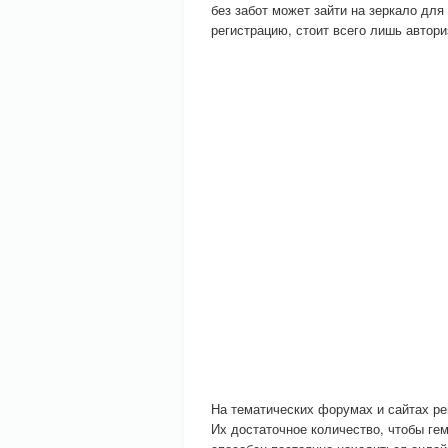
без забот может зайти на зеркало для
регистрацию, стоит всего лишь автори
На тематических форумах и сайтах р
Их достаточное количество, чтобы г