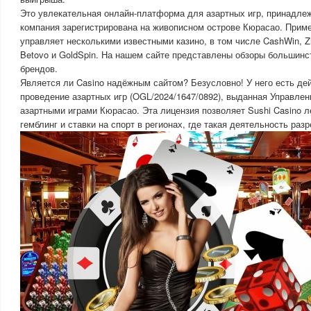
Это увлекательная онлайн-платформа для азартных игр, принадлеж
компания зарегистрирована на живописном острове Кюрасао. Примеч
управляет несколькими известными казино, в том числе CashWin, Zi
Betovo и GoldSpin. На нашем сайте представлены обзоры большинс
брендов.
Является ли Casino надёжным сайтом? Безусловно! У него есть д
проведение азартных игр (OGL/2024/1647/0892), выданная Управлен
азартными играми Кюрасао. Эта лицензия позволяет Sushi Casino л
гемблинг и ставки на спорт в регионах, где такая деятельность раз