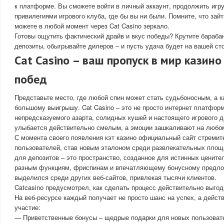
к платформе. Вы сможете войти в личный аккаунт, продолжить игр
привилегиями игрового клуба, где бы вы ни были. Помните, что зайт
можете в любой момент через Cat Casino зеркало.
Готовы ощутить фактический драйв и вкус победы? Крутите бараба
депозиты, обыгрывайте дилеров – и пусть удача будет на вашей ст
Cat Casino – ваш пропуск в мир казино
побед
Представьте место, где любой спин может стать судьбоносным, а к
большому выигрышу. Cat Casino – это не просто интернет платформ
непредсказуемого азарта, солидных кушей и настоящего игрового д
улыбается действительно смелым, а эмоции зашкаливают на любо
С момента своего появления кэт казино официальный сайт стремит
пользователей, став новым эталоном среди развлекательных площа
для депозитов – это пространство, созданное для истинных цените
разным функциям, фриспинам и впечатляющему бонусному предлож
выделился среди других веб-сайтов, привлекая тысячи клиентов.
Catcasino предусмотрел, как сделать процесс действительно выго
На веб-ресурсе каждый получает не просто шанс на успех, а дейст
участие:
— Приветственные бонусы – щедрые подарки для новых пользовате