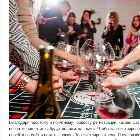
Благодаря простому и понятному процессу регистрации, казино Casi
впечатления от игры будут положительными. Чтобы зарегистрирова
перейти на сайт и нажать кнопку «Зарегистрироваться». После выб