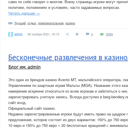
само по себе говорит о многом. Внизу страницы игроки могут проч
политике, положениях и условиях, часто задаваемых вопросах.
Читать дальше →
Лучший
,
отдых
,
привлекательном
,
казино
admin
30 ноября 2021, 19:13
0
2084
Бесконечные развлечения в казино
Блог им. admin
Это один из брендов казино Avento MT, мальтийского оператора, л
Управлением по азартным играм Мальты (MGA). Название этого кази
намерении искренне относиться ко всем игрокам и заботиться о них
зарегистрировать учетную запись. Всегда доступен в berg-bendery.
сайт вход.
Официальный сайт казино.
Недавно зарегистрированные игроки будут иметь право на щедрое 
предложение, которое состоит из двух вариантов: 150% до 750 ев
10 евро и 150% до 750 евро + 20 бесплатных вращений с минималь