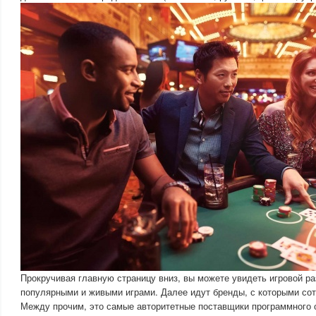
Прокручивая главную страницу вниз, вы можете увидеть игровой ра
популярными и живыми играми. Далее идут бренды, с которыми сот
Между прочим, это самые авторитетные поставщики программного о