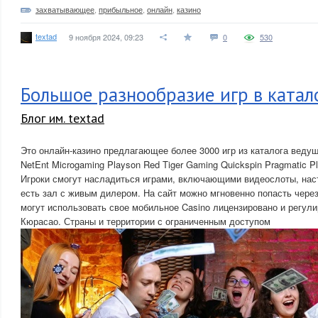
захватывающее
,
прибыльное
,
онлайн
,
казино
textad
9 ноября 2024, 09:23
0
530
Большое разнообразие игр в катал
Блог им. textad
Это онлайн-казино предлагающее более 3000 игр из каталога ведущ
NetEnt Microgaming Playson Red Tiger Gaming Quickspin Pragmatic Pl
Игроки смогут насладиться играми, включающими видеослоты, наст
есть зал с живым дилером. На сайт можно мгновенно попасть через
могут использовать свое мобильное Casino лицензировано и регул
Кюрасао. Страны и территории с ограниченным доступом