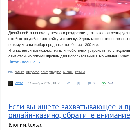
Дизайн сайта поначалу немного раздражает, так как фон реагирует 
это быстро добавляет сайту изюминку. Здесь множество полезных к
потому что на выбор предлагается более 1200 игр.
Что касается возможностей для мобильных устройств, то специальн
сайт отлично оптимизирован для использования в мобильном брауз
Читать дальше →
только
,
откроете
,
сайт
,
увидите
,
онлайн
,
казино
textad
11 ноября 2024, 18:50
0
574
Если вы ищете захватывающее и 
онлайн-казино, обратите внимание
Блог им. textad