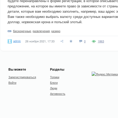
будете перенаправлены к форме регистрации, в которой описывает
предложение, на которое вы имеете право (в зависимости от страны
детали, которые вам необходимо заполнить, например, ваш адрес э
Вам также необходимо выбрать валюту среди доступных вариантов:
доллар, норвежская крона и польский злотый.
Бесконечные
,
развлечения
,
казино
admin
26 ноября 2021, 17:33
0
1863
Вы можете
Разделы
Зарегистрироваться
Топики
Войти
Блоги
Люди
Активность