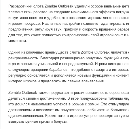
Разработчики слота Zombie Outbreak уделили особое внимание дет
элемент игры работал на создание максимального эффекта погруж
интуитивно понятен и удобен, что позволяет игрокам легко освоить
игровом процессе. Различные настройки позволяют адаптировать 
предпочтения, регулируя звук, графику и скорость вращения бараб
для тех, кто хочет полностью контролировать свой игровой опыт и
моментом.
Одним из ключевых преимуществ слота Zombie Outbreak является 
реиграбельность. Благодаря разнообразию бонусных функций и сл
игра становится уникальной и непредсказуемой. Игроки никогда не з
следующем вращении барабанов, что добавляет азарта и интереса.
регулярно обновляется и дополняется новыми функциями и контен
интерес игроков и предлагать им свежие впечатления.
Zombie Outbreak также предлагает игрокам возможность соревноват
делиться своими достижениями. В игре предусмотрены таблицы лид
кто добился наибольших успехов в борьбе с зомби. Это стимулиру
достижениям и позволяет им почувствовать себя частью большого
единомышленников. Кроме того, в игре регулярно проводятся турни
выиграть ценные призы и бонусы.