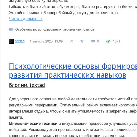
актуальную ссылку на зеркало.
Гибкость и быстрый ответ: букмекеры, быстро реагируют на блоки, 
Это обеспечивает бесперебойный доступ для их клиентов.
Читать дальше →
Особенности
,
использования
,
зеркальных
,
сайтов
textad
1 августа 2025, 19:09
0
1671
Психологические основы формиро
развития практических навыков
Блог им. textad
Для уверенного освоения любой деятельности требуется четкий пл
регулярными перерывами. Оптимальный режим включает короткие 
интервалами отдыха, чтобы снизить утомляемость и закрепить ин
памяти.
Мнемонические техники
и визуализация процессов улучшают усв
действий. Рекомендуется проговаривать или записывать ключевые 
концентрацию и снизить вероятность ошибок при выполнении.