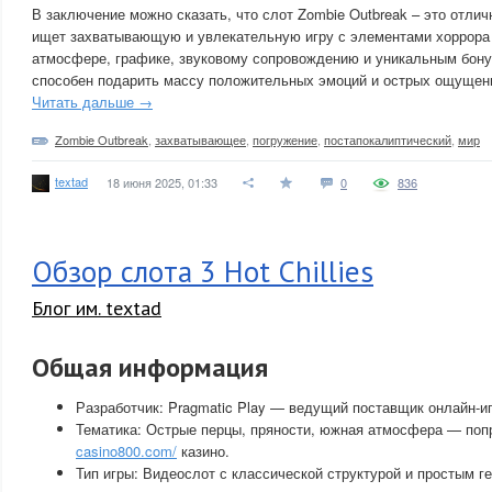
В заключение можно сказать, что слот Zombie Outbreak – это отлич
ищет захватывающую и увлекательную игру с элементами хоррора 
атмосфере, графике, звуковому сопровождению и уникальным бону
способен подарить массу положительных эмоций и острых ощущен
Читать дальше →
Zombie Outbreak
,
захватывающее
,
погружение
,
постапокалиптический
,
мир
textad
18 июня 2025, 01:33
0
836
Обзор слота 3 Hot Chillies
Блог им. textad
Общая информация
Разработчик: Pragmatic Play — ведущий поставщик онлайн-иг
Тематика: Острые перцы, пряности, южная атмосфера — поп
casino800.com/
казино.
Тип игры: Видеослот с классической структурой и простым г