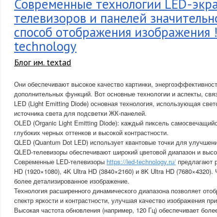
Современные технологии LED-экра
телевизоров и панелей значитель
способ отображения изображения !
technology
Блог им. textad
Они обеспечивают высокое качество картинки, энергоэффективнос
дополнительных функций. Вот основные технологии и аспекты, свя
LED (Light Emitting Diode) основная технология, использующая све
источника света для подсветки ЖК-панелей.
OLED (Organic Light Emitting Diode): каждый пиксель самосвечащийс
глубоких черных оттенков и высокой контрастности.
QLED (Quantum Dot LED) использует квантовые точки для улучшени
QLED-телевизоры обеспечивают широкий цветовой диапазон и высо
Современные LED-телевизоры
https://led-technology.ru/
предлагают р
HD (1920×1080), 4K Ultra HD (3840×2160) и 8K Ultra HD (7680×4320)
более детализированное изображение.
Технология расширенного динамического диапазона позволяет ото
спектр яркости и контрастности, улучшая качество изображения пр
Высокая частота обновления (например, 120 Гц) обеспечивает боле