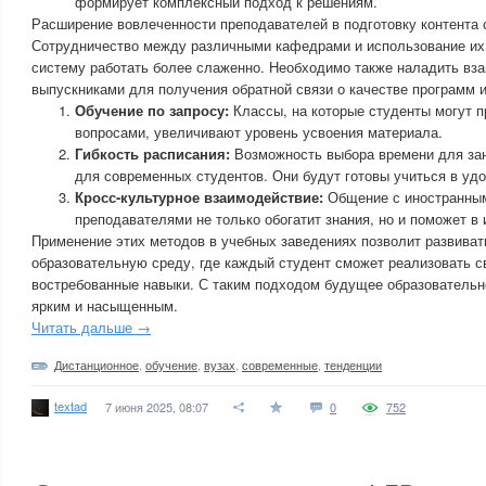
формирует комплексный подход к решениям.
Расширение вовлеченности преподавателей в подготовку контента 
Сотрудничество между различными кафедрами и использование их
систему работать более слаженно. Необходимо также наладить вз
выпускниками для получения обратной связи о качестве программ и
Обучение по запросу:
Классы, на которые студенты могут п
вопросами, увеличивают уровень усвоения материала.
Гибкость расписания:
Возможность выбора времени для зан
для современных студентов. Они будут готовы учиться в удо
Кросс-культурное взаимодействие:
Общение с иностранным
преподавателями не только обогатит знания, но и поможет в 
Применение этих методов в учебных заведениях позволит развиват
образовательную среду, где каждый студент сможет реализовать с
востребованные навыки. С таким подходом будущее образовательно
ярким и насыщенным.
Читать дальше →
Дистанционное
,
обучение
,
вузах
,
современные
,
тенденции
textad
7 июня 2025, 08:07
0
752