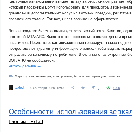
Как только авиакомпания взимает плату за рейс, она отправляет о
который пассажиры могут использовать для просмотра и изменения
добавления дополнительных услуг или отмены поездки), регистрац
посадочного талона. Так вот, билет вообще не оформляется.
Легкая продажа билетов имитирует регулярный поток билетов, одн
платежей IATA/ARC. Вместо этого перевозчик снимает деньги прямо
пассажира. После того, как авиакомпания генерирует номер подтв
предоставляет турагенту информацию о рейсе, чтобы выдать марш
отправить ее конечному потребителю. В отличие от электронных бил
BSP/ARC не сообщается.
Читать дальше →
Маршрутная
,
квитанция
,
электронном
,
билете
,
информацию
,
содержит
textad
20 сентября 2025, 15:51
0
1995
Особенности использования зерка
Блог им. textad