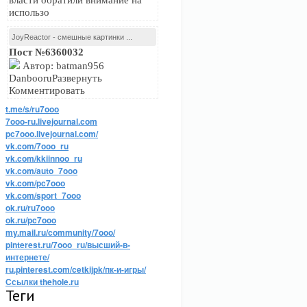
власти обратили внимание на
использо
JoyReactor - смешные картинки ...
Пост №6360032
Автор: batman956
DanbooruРазвернуть
Комментировать
t.me/s/ru7ooo
7ooo-ru.livejournal.com
pc7ooo.livejournal.com/
vk.com/7ooo_ru
vk.com/kkiinnoo_ru
vk.com/auto_7ooo
vk.com/pc7ooo
vk.com/sport_7ooo
ok.ru/ru7ooo
ok.ru/pc7ooo
my.mail.ru/community/7ooo/
pinterest.ru/7ooo_ru/высший-в-
интернете/
ru.pinterest.com/cetkijpk/пк-и-игры/
Ссылки thehole.ru
Теги