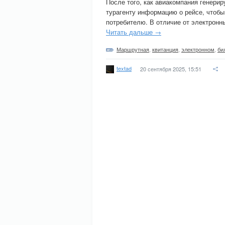
После того, как авиакомпания генери
турагенту информацию о рейсе, чтобы
потребителю. В отличие от электронн
Читать дальше →
Маршрутная
,
квитанция
,
электронном
,
би
textad
20 сентября 2025, 15:51