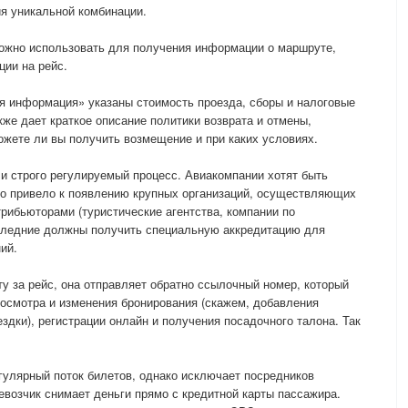
я уникальной комбинации.
можно использовать для получения информации о маршруте,
ции на рейс.
я информация» указаны стоимость проезда, сборы и налоговые
же дает краткое описание политики возврата и отмены,
ожете ли вы получить возмещение и при каких условиях.
 и строго регулируемый процесс. Авиакомпании хотят быть
Это привело к появлению крупных организаций, осуществляющих
рибьюторами (туристические агентства, компании по
оследние должны получить специальную аккредитацию для
ий.
ту за рейс, она отправляет обратно ссылочный номер, который
осмотра и изменения бронирования (скажем, добавления
здки), регистрации онлайн и получения посадочного талона. Так
гулярный поток билетов, однако исключает посредников
евозчик снимает деньги прямо с кредитной карты пассажира.