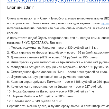
Блог им. admin
Очень многие жители Санкт-Петербурга знают интернет-магазин 
пользуются им. Наша семья, например, каждую неделю хочет
купи
интернет-магазине, потому что оно нам очень нравиться. А самое гл
свежее.
А посмотрите сюда! Здесь представлены топ 10 всегда самых свежи
магазине ВКУС-ДОСТАВКА. Вот они:
1. Форель радужная из Карелии – всего 839 рублей за 1,3 кг.
2. Яйца куриные от фермы Гриднёвых – всего 169 рублей за десяток
3. Домашняя сметана (42%) – всего 159 рублей за 250 грамм.
4. Филе трески сухой заморозки из Архангельска – всего 479 рублей 
5. Мандарины Афурер из Турции или Марокко – всего 109 рублей за
6. Охлажденное филе лосося из Чили – всего 1599 рублей за кило.
7. Изумительный лук репчатый по 23 рубля за полкило.
8. Красная икра горбуши с Камчатки – всего 1488 рублей за 250 гра
9. Крупное манго премиальное из Бразилии – всего 627 рублей.
10. Тушка барашка из Дагестана – всего 759 рублей за 1 кг.
11. Корень Имбирь – 101 рубль за 200 грамм.
12. Свежий карп – 349 рублей за 1 кг.
Перечислять можно долго, а лучше сразу зайти на сайт интернет