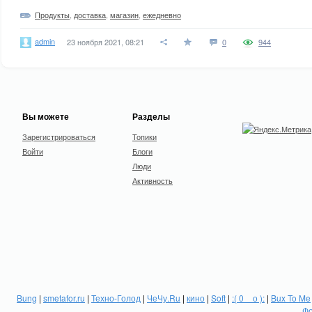
Продукты
,
доставка
,
магазин
,
ежедневно
admin
23 ноября 2021, 08:21
0
944
Вы можете
Разделы
Зарегистрироваться
Топики
Войти
Блоги
Люди
Активность
Bung
|
smetafor.ru
|
Техно-Голод
|
ЧеЧу.Ru
|
кино
|
Soft
|
:( 0 _ о ):
|
Bux To Me
Фо