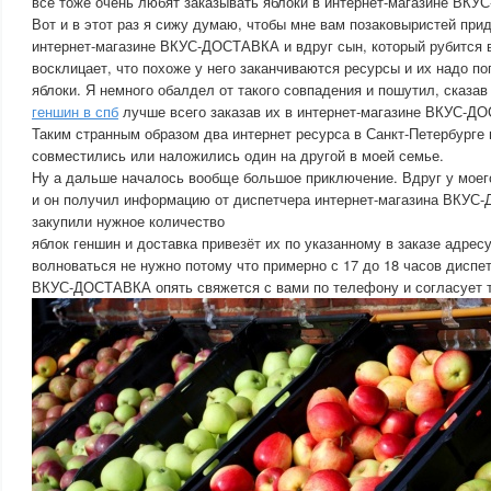
все тоже очень любят заказывать яблоки в интернет-магазине ВК
Вот и в этот раз я сижу думаю, чтобы мне вам позаковыристей прид
интернет-магазине ВКУС-ДОСТАВКА и вдруг сын, который рубится в
восклицает, что похоже у него заканчиваются ресурсы и их надо по
яблоки. Я немного обалдел от такого совпадения и пошутил, сказав
геншин в спб
лучше всего заказав их в интернет-магазине ВКУС-Д
Таким странным образом два интернет ресурса в Санкт-Петербурге
совместились или наложились один на другой в моей семье.
Ну а дальше началось вообще большое приключение. Вдруг у моег
и он получил информацию от диспетчера интернет-магазина ВКУС
закупили нужное количество
яблок геншин и доставка привезёт их по указанному в заказе адресу
волноваться не нужно потому что примерно с 17 до 18 часов диспе
ВКУС-ДОСТАВКА опять свяжется с вами по телефону и согласует т