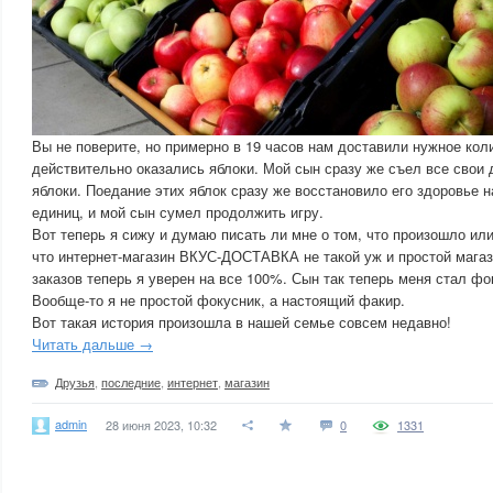
Вы не поверите, но примерно в 19 часов нам доставили нужное кол
действительно оказались яблоки. Мой сын сразу же съел все свои 
яблоки. Поедание этих яблок сразу же восстановило его здоровье 
единиц, и мой сын сумел продолжить игру.
Вот теперь я сижу и думаю писать ли мне о том, что произошло ил
что интернет-магазин ВКУС-ДОСТАВКА не такой уж и простой мага
заказов теперь я уверен на все 100%. Сын так теперь меня стал ф
Вообще-то я не простой фокусник, а настоящий факир.
Вот такая история произошла в нашей семье совсем недавно!
Читать дальше →
Друзья
,
последние
,
интернет
,
магазин
admin
28 июня 2023, 10:32
0
1331