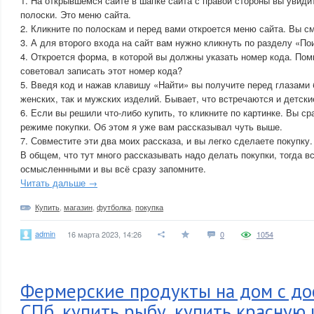
1. На открывшемся сайте в шапке сайта с правой стороны вы увиди
полоски. Это меню сайта.
2. Кликните по полоскам и перед вами откроется меню сайта. Вы с
3. А для второго входа на сайт вам нужно кликнуть по разделу «По
4. Откроется форма, в которой вы должны указать номер кода. Пом
советовал записать этот номер кода?
5. Введя код и нажав клавишу «Найти» вы получите перед глазами
женских, так и мужских изделий. Бывает, что встречаются и детски
6. Если вы решили что-либо купить, то кликните по картинке. Вы ср
режиме покупки. Об этом я уже вам рассказывал чуть выше.
7. Совместите эти два моих рассказа, и вы легко сделаете покупку.
В общем, что тут много рассказывать надо делать покупки, тогда в
осмысленнными и вы всё сразу запомните.
Читать дальше →
Купить
,
магазин
,
футболка
,
покупка
admin
16 марта 2023, 14:26
0
1054
Фермерские продукты на дом с до
СПб, купить рыбу, купить красную 