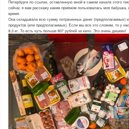
Петербурге по ссылке, оставленную мной в самом начале этого тек
сейчас я вам расскажу каким приёмом пользовалась моя бабушка, к
время.
Она складывала всю сумму потраченных денег (предполагаемых) и
продуктов (или предполагаемых). Если мы все это сложим, то у нас
8,3 кг. То есть чуть больше 807 рублей за кило. Это очень дешево!