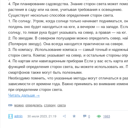
4. При планировании садоводства. Знание сторон света может пом
растения в саду или на окне, учитывая требования к освещению.
Существует несколько способов определения сторон света.
1. По солнцу. Утром, когда солнце только начинает подниматься, он
полдень оно будет находиться на юге, а вечером — на западе. Есл
солнцу, то левая рука будет указывать на север, а правая — на юг.
2. По звездам. В северном полушарии можно определить север, на
(Полярную звезду). Она всегда находится практически на севере.
3. По компасу. Использование компаса — самый точный и надежны
сторон света. Компас указывает на север, и остальные стороны оп
4. По картам или навигационным приборам Если у вас есть карта и
функцией определения сторон света, вы можете использовать их. 
смартфонов также могут быть полезными.
Необходимо помнить, что указанные методы могут отличаться в раз
зависимости от времени года. Важно принимать во внимание измене
при определении сторон света.
Читать дальше →
можно
,
определить
,
сторону
,
света
admin
30 июля 2023, 21:19
0
1663