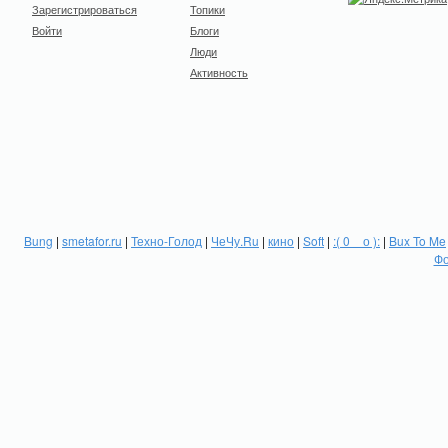
Зарегистрироваться
Топики
Войти
Блоги
Люди
Активность
Bung
|
smetafor.ru
|
Техно-Голод
|
ЧеЧу.Ru
|
кино
|
Soft
|
:( 0 _ о ):
|
Bux To Me
Фо