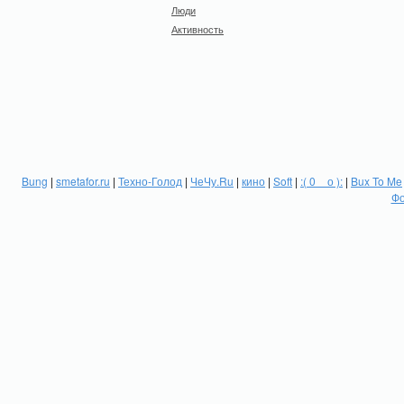
Люди
Активность
Bung
|
smetafor.ru
|
Техно-Голод
|
ЧеЧу.Ru
|
кино
|
Soft
|
:( 0 _ о ):
|
Bux To Me
Фо