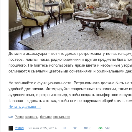
Детали и аксессуары – вот что делает ретро-комнату по-настояще
постеры, лампы, часы, радиоприемники и другие предметы быта по
прошлого. Не бойтесь использовать яркие цвета и необычные узоры
отличаются смелыми цветовыми сочетаниями и оригинальными де
Не забывайте о функциональности. Ретро-комната должна быть не т
удобной для жизни. Интегрируйте современные технологии, такие к
аудиосистема, в ретро-интерьер, чтобы создать комфортное и фун
Главное – сделать это так, чтобы они не нарушали общий стиль ко
Читать дальше →
Ретро
,
комнаты
,
больше
,
ностальгия
textad
25 мая 2025, 20:14
0
540