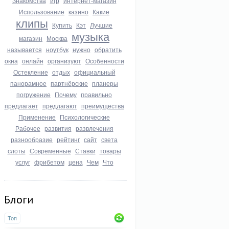
Знакомства
игр
интернет-магазин
Использование
казино
Какие
клипы
Купить
Кэт
Лучшие
музыка
магазин
Москва
называется
ноутбук
нужно
обратить
окна
онлайн
организуют
Особенности
Остекление
отдых
официальный
панорамное
партнёрские
планеры
погружение
Почему
правильно
предлагает
предлагают
преимущества
Применение
Психологические
Рабочее
развития
развлечения
разнообразие
рейтинг
сайт
света
слоты
Современные
Ставки
товары
услуг
фрибетом
цена
Чем
Что
Блоги
Топ