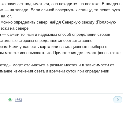
лько начинает подниматься, оно находится на востоке. В полдень
ом — на западе. Если спиной повернуть к солнцу, то левая рука
 на юг.
 можно определить север, найдя Северную звезду (Полярную
чески на севере.
са — самый точный и надежный способ определения сторон
 остальные стороны определяются соответственно.
орам Если у вас есть карта или навигационные приборы с
 вы можете использовать их. Приложения для смартфонов также
етоды могут отличаться в разных местах и в зависимости от
имание изменения света и времени суток при определении
1663
0