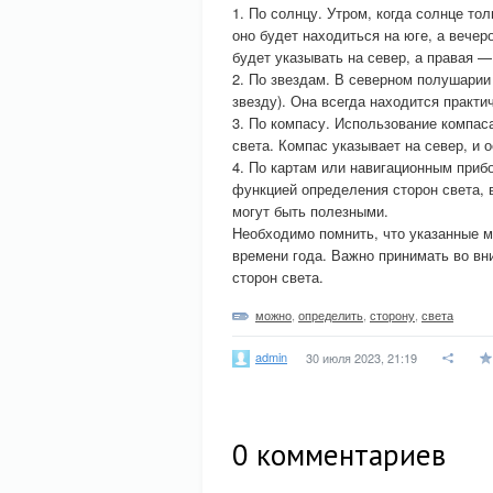
1. По солнцу. Утром, когда солнце то
оно будет находиться на юге, а вечер
будет указывать на север, а правая —
2. По звездам. В северном полушарии
звезду). Она всегда находится практи
3. По компасу. Использование компа
света. Компас указывает на север, и
4. По картам или навигационным приб
функцией определения сторон света,
могут быть полезными.
Необходимо помнить, что указанные м
времени года. Важно принимать во вн
сторон света.
можно
,
определить
,
сторону
,
света
admin
30 июля 2023, 21:19
0
комментариев