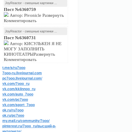
JoyReactor - смешные картинки ...
Пост №6360759
Автор: Pivonicle Развернуть
Комментировать
JoyReactor - смешные картинки ...
Пост №6360731
Автор: КИСУЛЬКЕН Я НЕ
МОГУ ЗАПОЛНИТЬ
КИНОТЕАТРЫРазвернуть
Комментировать
t.me/s/ru7ooo
7ooo-ru.livejournal.com
pc7ooo.livejournal.com/
vk.com/7ooo_ru
vk.com/kkiinnoo_ru
vk.com/auto_7ooo
vk.com/pc7ooo
vk.com/sport_7ooo
ok.ru/ru7ooo
ok.ru/pc7ooo
my.mail.ru/community/7ooo/
pinterest.ru/7ooo_ru/высший-в-
интернете/