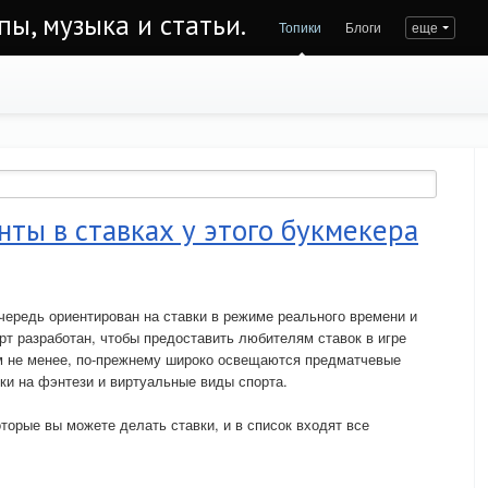
пы, музыка и статьи.
Топики
Блоги
еще
ты в ставках у этого букмекера
чередь ориентирован на ставки в режиме реального времени и
рт разработан, чтобы предоставить любителям ставок в игре
ем не менее, по-прежнему широко освещаются предматчевые
вки на фэнтези и виртуальные виды спорта.
торые вы можете делать ставки, и в список входят все