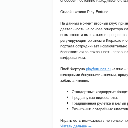
способен постоянно находиться онлай
Онлайн-казино Play Fortuna
На данный момент игорный клуб приз
деятельность на основе генератора с
возможности вмешаться в процесс раз
регулирующим органом в Кюрасао и с
портала сотрудничает исключительно
беспокоиться за сохранность персон
шифрованием.
Плей Фортуна
playfortunas.ru
казино –
шикарными бонусными акциями, проду
забав, а именно:
Стандартные «однорукие банди
Продвинутые видеослоты.
Традиционная рулетка и целый 
Розыгрыши лотерейных билетов
Играть есть возможность не только пр
Читать дальше →