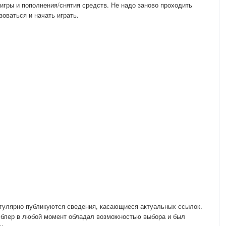
 игры и пополнения/снятия средств. Не надо заново проходить
зоваться и начать играть.
егулярно публикуются сведения, касающиеся актуальных ссылок.
емблер в любой момент обладал возможностью выбора и был