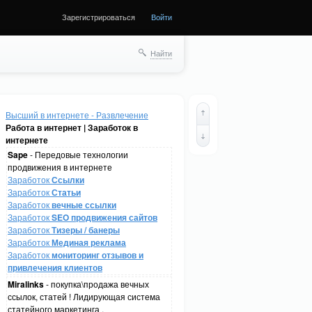
Зарегистрироваться
Войти
Найти
Высший в интернете - Развлечение
Работа в интернет | Заработок в
интернете
Sape
- Передовые технологии
продвижения в интернете
Заработок
Ссылки
Заработок
Статьи
Заработок
вечные ссылки
Заработок
SEO продвижения сайтов
Заработок
Тизеры / банеры
Заработок
Мединая реклама
Заработок
мониторинг отзывов и
привлечения клиентов
Miralinks
- покупка\продажа вечных
ссылок, статей ! Лидирующая система
статейного маркетинга .