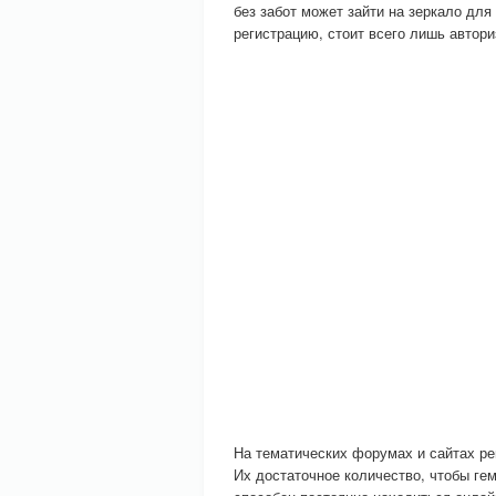
без забот может зайти на зеркало для
регистрацию, стоит всего лишь автори
На тематических форумах и сайтах р
Их достаточное количество, чтобы г