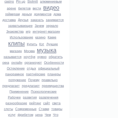
casino
Pin up
Slotmill
алюминиевым
видео
арене
билетов
вести
геймерам
деньги
документов
дома
доставка
Друзья
заказать
занимается
захватывающее
Зачем
зеркало
Знакомства
игр
интернет-магазин
Использование
казино
Какие
клипы
Купить
Кэт
Лучшие
музыка
магазин
Москва
называется
ноутбук
нужно
обратить
окна
онлайн
организуют
Особенности
Остекление
отдых
официальный
панорамное
партнёрские
планеры
погружение
Почему
правильно
предлагает
предлагают
преимущества
Применение
Психологические
Рабочее
развития
развлечения
разнообразие
рейтинг
сайт
света
слоты
Современные
Ставки
товары
услуг
фрибетом
цена
Чем
Что