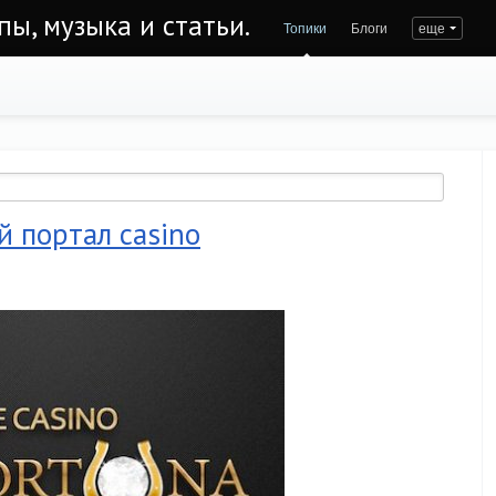
пы, музыка и статьи.
Топики
Блоги
еще
й портал casino