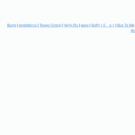
Bung
|
smetafor.ru
|
Техно-Голод
|
ЧеЧу.Ru
|
кино
|
Soft
|
:( 0 _ о ):
|
Bux To Me
Фо