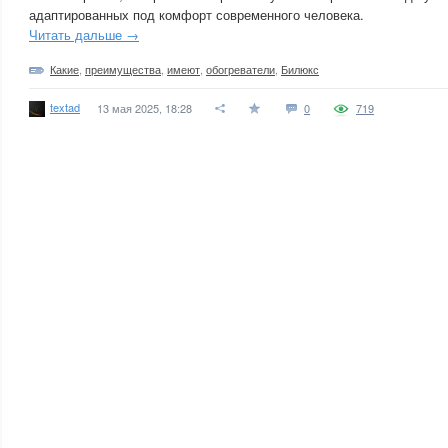
адаптированных под комфорт современного человека.
Читать дальше →
Какие
,
преимущества
,
имеют
,
обогреватели
,
Билюкс
textad
13 мая 2025, 18:28
0
719