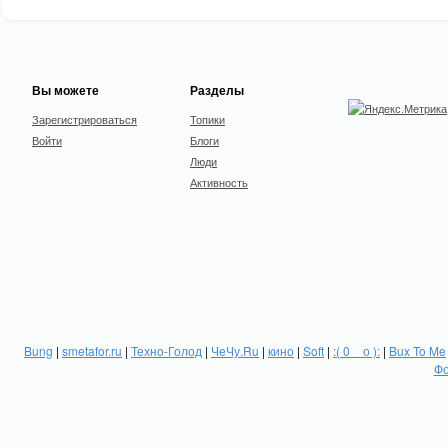
Вы можете
Разделы
Зарегистрироваться
Топики
Войти
Блоги
Люди
Активность
Bung
|
smetafor.ru
|
Техно-Голод
|
ЧеЧу.Ru
|
кино
|
Soft
|
:( 0 _ о ):
|
Bux To Me
Фо