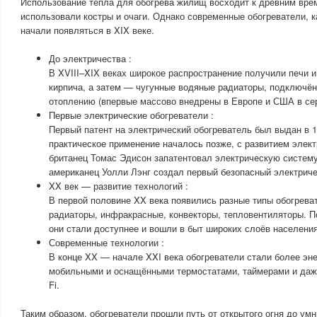
Использование тепла для обогрева жилищ восходит к древним вре
использовали костры и очаги. Однако современные обогреватели, к
начали появляться в XIX веке.
До электричества :
В XVIII–XIX веках широкое распространение получили печи и
кирпича, а затем — чугунные водяные радиаторы, подключё
отоплению (впервые массово внедрены в Европе и США в сер
Первые электрические обогреватели :
Первый патент на электрический обогреватель был выдан в 1
практическое применение началось позже, с развитием элект
британец Томас Эдисон запатентовал электрическую систему 
американец Уолли Лэнг создал первый безопасный электриче
XX век — развитие технологий :
В первой половине XX века появились разные типы обогрева
радиаторы, инфракрасные, конвекторы, тепловентиляторы. 
они стали доступнее и вошли в быт широких слоёв населения
Современные технологии :
В конце XX — начале XXI века обогреватели стали более э
мобильными и оснащёнными термостатами, таймерами и даж
Fi.
Таким образом, обогреватели прошли путь от открытого огня до умн