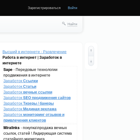
Зарегистрироваться
Войти
Найти
Высший в интернете - Развлечение
Работа в интернет | Заработок в
интернете
Sape
- Передовые технологии
продвижения в интернете
Заработок
Ссылки
Заработок
Статьи
Заработок
вечные ссылки
Заработок
SEO продвижения сайтов
Заработок
Тизеры / банеры
Заработок
Мединая реклама
Заработок
мониторинг отзывов и
привлечения клиентов
Miralinks
- покупка\продажа вечных
ссылок, статей ! Лидирующая система
статейного маркетинга .