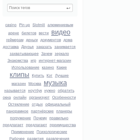
casino
Pin up
Slotmill
алюминиевым
видео
арене
билетов
вести
геймерам
деньги
документов
дома
доставка
Друзья
заказать
занимается
захватывающее
Зачем
зеркало
Знакомства
игр
интернет-магазин
Использование
казино
Какие
клипы
Купить
Кэт
Лучшие
музыка
магазин
Москва
называется
ноутбук
нужно
обратить
окна
онлайн
организуют
Особенности
Остекление
отдых
официальный
панорамное
партнёрские
планеры
погружение
Почему
правильно
предлагает
предлагают
преимущества
Применение
Психологические
Рабочее
развития
развлечения