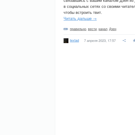
связавшись с вашим каналом Дзен из
в социальных сетях со своими читате
чтобы встроить твит.
Читать дальше →
правильно
,
вести
,
канал
,
Дзен
textad
7 апреля 2023, 17:57