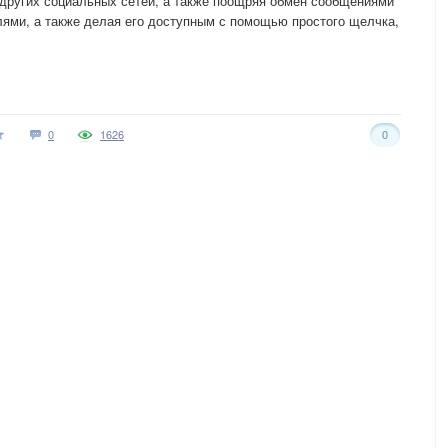
 других социальных сетей, а также поощряя обмен сообщениями
лями, а также делая его доступным с помощью простого щелчка,
0
1626
0