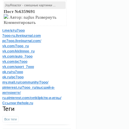
JoyReactor - смешные картинки ...
Пост №6359691
Автор: najlus Развернуть
Комментировать
t.me/s/ru7ooo
7ooo-ru.livejournal.com
pc7ooo.livejournal.com/
vk.com/7ooo_ru
vk.com/kkiinnoo_ru
vk.com/auto_7ooo
vk.com/pc7ooo
vk.com/sport_7ooo
ok.ru/ru7ooo
ok.ru/pc7ooo
my.mail.ru/community/7ooo/
pinterest.ru/7ooo_ru/высший-в-
интернете/
ru.pinterest.com/cetkijpk/пк-и-игры/
Ссылки thehole.ru
Теги
Все теги