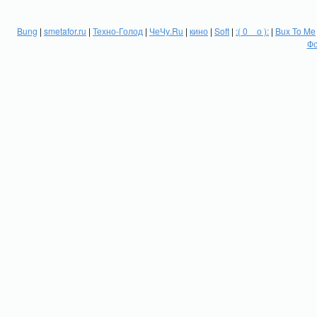
Bung
|
smetafor.ru
|
Техно-Голод
|
ЧеЧу.Ru
|
кино
|
Soft
|
:( 0 _ о ):
|
Bux To Me
Фо