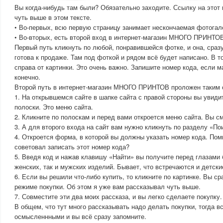
Вы когда-нибудь там были? Обязательно заходите. Ссылку на этот 
чуть выше в этом тексте.
• Во-первых, всю первую страницу занимает нескончаемая фотогал
• Во-вторых, есть второй вход в интернет-магазин МНОГО ПРИНТО
Первый путь кликнуть по любой, понравившейся фотке, и она, сраз
готова к продаже. Там под фоткой и рядом всё будет написано. 
справа от картинки. Это очень важно. Запишите номер кода, если м
конечно.
Второй путь в интернет-магазин МНОГО ПРИНТОВ проложен таким 
1. На открывшемся сайте в шапке сайта с правой стороны вы увиди
полоски. Это меню сайта.
2. Кликните по полоскам и перед вами откроется меню сайта. Вы с
3. А для второго входа на сайт вам нужно кликнуть по разделу «По
4. Откроется форма, в которой вы должны указать номер кода. Пом
советовал записать этот номер кода?
5. Введя код и нажав клавишу «Найти» вы получите перед глазами
женских, так и мужских изделий. Бывает, что встречаются и детски
6. Если вы решили что-либо купить, то кликните по картинке. Вы ср
режиме покупки. Об этом я уже вам рассказывал чуть выше.
7. Совместите эти два моих рассказа, и вы легко сделаете покупку.
В общем, что тут много рассказывать надо делать покупки, тогда в
осмысленнными и вы всё сразу запомните.