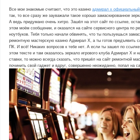
Все мои знакомые считают, что это казино
адмирал х официальный 
так, то все сразу же зауважали такое хорошо замаскированное зерк
А ведь придумано очень хитро. Зашёл на этот сайт по ссылке, ост
этом моём сообщении, и оказался на сайте сервисного центра по р
ноутбуков. Тебя только начали обвинять, что ты пользуешься зама
ремонтную мастерскую казино Адмирал Х, а ты готов предъявить 
ПК. И всё! Никаких вопросов к тебе нет. А если ты зашел по ссылке
этом тексте и там оказалось зеркало игрового клуба Адмирал Х и н
ставки, то можно всегда сказать, что пришёл на сайт ремонтной 
починить свой гаджет и вдруг, совершенно неожиданно, попал на с