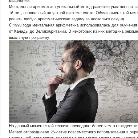
мышление.
Ментальная арифметика уникальный метод развития умственных сп
16 лет, основанный на устной системе счета. Обучившись этой мет
решить любую арифметическую задачу за несколько секунд.
С 1993 года ментальная арифметика использовалась для обучения 
от Канады до Великобритании. В некоторых из них методика реком
школьную программу.
На данный момент этой технике преподают более чем в пятидесяти 
Menard отпраздновал 25-летие повсеместного использования в обр
ментальной математики делятся на два этапа: сперва дети учатся 