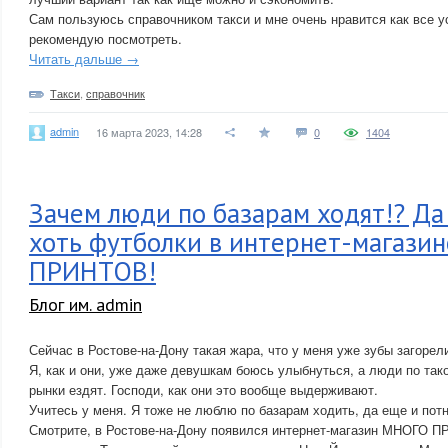
Сам пользуюсь справочником такси и мне очень нравится как все у
рекомендую посмотреть.
Читать дальше →
Такси
,
справочник
admin
16 марта 2023, 14:28
0
1404
Зачем люди по базарам ходят!? Да
хоть футболки в интернет-магази
ПРИНТОВ!
Блог им. admin
Сейчас в Ростове-на-Дону такая жара, что у меня уже зубы загорели
Я, как и они, уже даже девушкам боюсь улыбнуться, а люди по та
рынки ездят. Господи, как они это вообще выдерживают.
Учитесь у меня. Я тоже не люблю по базарам ходить, да еще и по
Смотрите, в Ростове-на-Дону появился интернет-магазин МНОГО 