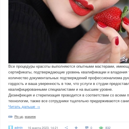
Все процедуры красоты выполняются опытными мастерами, имеющ
сертификаты, подтверждающие уровень квалификации и владения 
количество документальных подтверждений профессионализма рук
гордость и ваша уверенность в том, что услуги в студии предоста
квалифицированными специалистами и на высшем уровне.
Дезинфекция и стерилизация проводится в соответствии со всеми
технологии, также все сотрудники тщательно придерживаются сани
Читать дальше →
Pin up
,
макияж
admin
16 марта 2023, 14:21
0
832