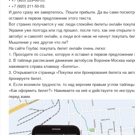
• +7 (920) 211-50-03.
И дело сразу же завертелось. Пошли прибыли. Да вы сами посмотр
оставил в первом предложении этого текста.
Вот странно получается у нас люди спокойно билеты онлайн покупа
Украине уже полгода или год прошел, после того, как они открыли 
автобус и самолёт онлайн, а люди всё никак не начнут покупать би
Мышление у них другое что ли?
На сайте Гоубас покупать билет онлайн очень легко:
1. Проходите по ссылке, которую я оставил в первом предложении э
2. В таблице расписания движение автобусов Воронеж-Москва напр
нажимаете справа клавишу «Билеты».
3. Открывается страница «Покупки или бронирования билета на авт
бронируете билет.
4. Если возникли трудности, то над верхним правым углом таблиц
«Как оформить билет?» Нажимаете на неё и действуете по инструкц
перед вами.