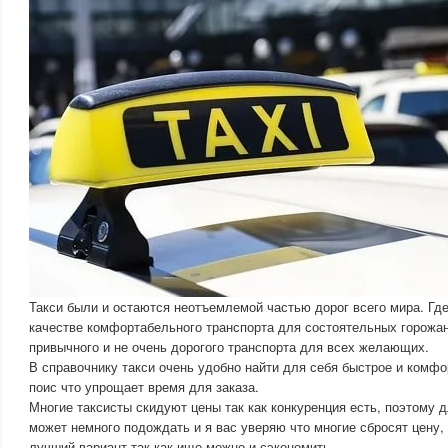
Такси были и остаются неотъемлемой частью дорог всего мира. Где
качестве комфортабельного транспорта для состоятельных горожан,
привычного и не очень дорогого транспорта для всех желающих.
В справочнику такси очень удобно найти для себя быстрое и комфор
поис что упрощает время для заказа.
Многие таксисты скидуют цены так как конкуренция есть, поэтому д
может немного подождать и я вас уверяю что многие сбросят цену, 
лучший вариант так как ище можно и сэкономить.