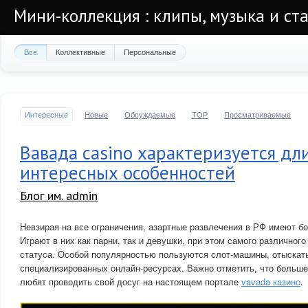
Мини-коллекция : клипы, музыка и ста
Все
Коллективные
Персональные
Интересные
Новые
Обсуждаемые
TOP
Просматриваемые
Вавада casino характеризуется д
интересных особенностей
Блог им. admin
Невзирая на все ограничения, азартные развлечения в РФ имеют б
Играют в них как парни, так и девушки, при этом самого различног
статуса. Особой популярностью пользуются слот-машины, отыскат
специализированных онлайн-ресурсах. Важно отметить, что больше
любят проводить свой досуг на настоящем портале
vavada казино
.