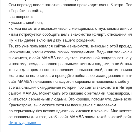
Сам переход после нажатия клавиши происходит очень быстро. По
«Перейти на сайт»,
вас попросят:
• указать свой пол;
• с кем вы хотите познакомиться с женщинами, с мужчинами или со
• вам потребуется сообщить цель знакомства (флирт, отношения ил
Ну и так далее включая дату вашего рождения.
Те, кто уже пользовался сайтами знакомств, знакомы с этой процед
необходима, чтобы отсечь любых проходимцев. Ведь они только сн
знакомств, а сайт MAMBA пользуется неизменной популярностью у
и поэтому всегда заполнен реальными живыми людьми, а не ботам
только для временного развлечения пользователей, а потом начин
Если вы не поленитесь и проведёте небольшое исследование в инте
сайт MAMBA неизменно пользуется хорошим отношением к себе у 
всегда слышим скандальные истории про сайты знакомств в Интерне
сайтом MAMBA. Может быть это связано с жителями Красноярска, 
считаются серьёзными людьми. Это хорошо, потому что, даже если
Красноярска, вы сможете хотя бы пообщаться с человеком
по-серьезному без всяких идиотских хиханек и хаханек. Мне кажетс
основанием для того, чтобы сайт MAMBA занял такой высокий рейти
Читать дальше →