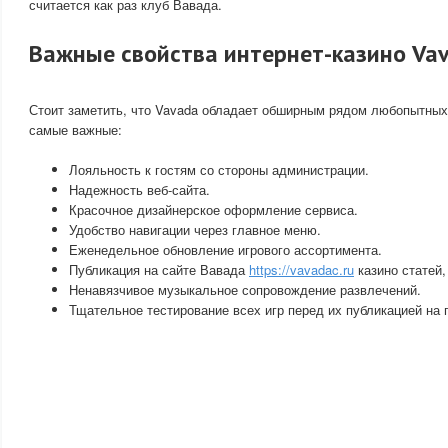
считается как раз клуб Вавада.
Важные свойства интернет-казино Va
Стоит заметить, что Vavada обладает обширным рядом любопытных
самые важные:
Лояльность к гостям со стороны администрации.
Надежность веб-сайта.
Красочное дизайнерское оформление сервиса.
Удобство навигации через главное меню.
Еженедельное обновление игрового ассортимента.
Публикация на сайте Вавада
https://vavadac.ru
казино статей,
Ненавязчивое музыкальное сопровождение развлечений.
Тщательное тестирование всех игр перед их публикацией на 