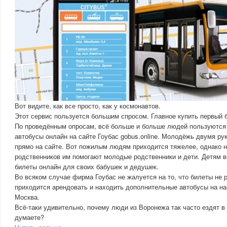
Вот видите, как все просто, как у космонавтов.
Этот сервис пользуется большим спросом. Главное купить первый б
По проведённым опросам, всё больше и больше людей пользуются 
автобусы онлайн на сайте Гоубас gobus.online. Молодёжь двумя ру
прямо на сайте. Вот пожилым людям приходится тяжелее, однако н
родственников им помогают молодые родственники и дети. Детям в
билеты онлайн для своих бабушек и дедушек.
Во всяком случае фирма Гоубас не жалуется на то, что билеты не 
приходится арендовать и находить дополнительные автобусы на н
Москва.
Всё-таки удивительно, почему люди из Воронежа так часто ездят в
думаете?