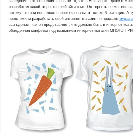
заведение. Такого онлайн шопа не то, что в Нью-Йорке, даже в Моск
разработал какой-то ростовский айтишник. Он терпеть не мог все з
потому что они все плохо спроектированы, а только блестящие. А т
предложили разработать свой интернет-магазин по продаже
мужски
все сделал, как он представляет, что должно быть в интернет-маг
обалденная конфетка под названием интернет-магазин МНОГО ПР