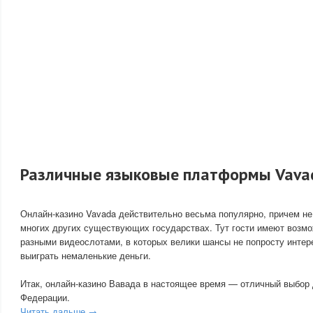
Различные языковые платформы Vava
Онлайн-казино Vavada действительно весьма популярно, причем не 
многих других существующих государствах. Тут гости имеют возм
разными видеослотами, в которых велики шансы не попросту интере
выиграть немаленькие деньги.
Итак, онлайн-казино Вавада в настоящее время — отличный выбор 
Федерации.
Читать дальше →