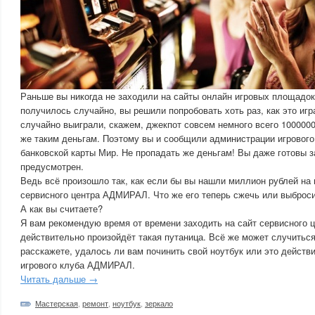
Раньше вы никогда не заходили на сайты онлайн игровых площадок, 
получилось случайно, вы решили попробовать хоть раз, как это игра
случайно выиграли, скажем, джекпот совсем немного всего 1000000
же таким деньгам. Поэтому вы и сообщили администрации игрового
банковской карты Мир. Не пропадать же деньгам! Вы даже готовы з
предусмотрен.
Ведь всё произошло так, как если бы вы нашли миллион рублей на
сервисного центра АДМИРАЛ. Что же его теперь сжечь или выброси
А как вы считаете?
Я вам рекомендую время от времени заходить на сайт сервисного
действительно произойдёт такая путаница. Всё же может случиться
расскажете, удалось ли вам починить свой ноутбук или это действ
игрового клуба АДМИРАЛ.
Читать дальше →
Мастерская
,
ремонт
,
ноутбук
,
зеркало