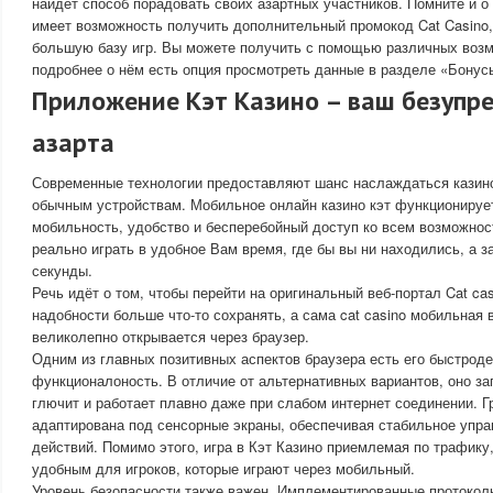
найдет способ порадовать своих азартных участников. Помните и о
имеет возможность получить дополнительный промокод Cat Casino,
большую базу игр. Вы можете получить с помощью различных воз
подробнее о нём есть опция просмотреть данные в разделе «Бонус
Приложение Кэт Казино – ваш безупр
азарта
Современные технологии предоставляют шанс наслаждаться казино
обычным устройствам. Мобильное онлайн казино кэт функционирует
мобильность, удобство и бесперебойный доступ ко всем возможнос
реально играть в удобное Вам время, где бы вы ни находились, а з
секунды.
Речь идёт о том, чтобы перейти на оригинальный веб-портал Cat cas
надобности больше что-то сохранять, а сама cat casino мобильная 
великолепно открывается через браузер.
Одним из главных позитивных аспектов браузера есть его быстроде
функционалоность. В отличие от альтернативных вариантов, оно за
глючит и работает плавно даже при слабом интернет соединении. Г
адаптирована под сенсорные экраны, обеспечивая стабильное упр
действий. Помимо этого, игра в Кэт Казино приемлемая по трафику,
удобным для игроков, которые играют через мобильный.
Уровень безопасности также важен. Имплементированные протокол