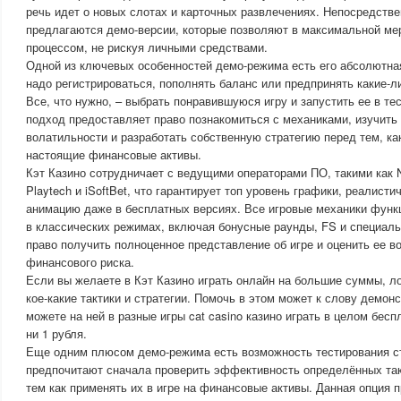
речь идет о новых слотах и карточных развлечениях. Непосредствен
предлагаются демо-версии, которые позволяют в максимальной ме
процессом, не рискуя личными средствами.
Одной из ключевых особенностей демо-режима есть его абсолютная
надо регистрироваться, пополнять баланс или предпринять какие-л
Все, что нужно, – выбрать понравившуюся игру и запустить ее в те
подход предоставляет право познакомиться с механиками, изучить 
волатильности и разработать собственную стратегию перед тем, ка
настоящие финансовые активы.
Кэт Казино сотрудничает с ведущими операторами ПО, такими как N
Playtech и iSoftBet, что гарантирует топ уровень графики, реалист
анимацию даже в бесплатных версиях. Все игровые механики функц
в классических режимах, включая бонусные раунды, FS и специал
право получить полноценное представление об игре и оценить ее в
финансового риска.
Если вы желаете в Кэт Казино играть онлайн на большие суммы, л
кое-какие тактики и стратегии. Помочь в этом может к слову демо
можете на ней в разные игры cat casino казино играть в целом бесп
ни 1 рубля.
Еще одним плюсом демо-режима есть возможность тестирования ст
предпочитают сначала проверить эффективность определённых так
тем как применять их в игре на финансовые активы. Данная опция 