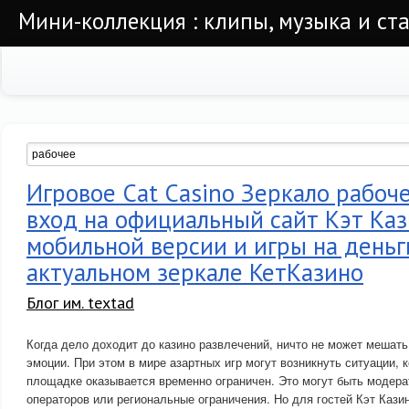
Мини-коллекция : клипы, музыка и ста
Игровое Cat Casino Зеркало рабоче
вход на официальный сайт Кэт Каз
мобильной версии и игры на деньг
актуальном зеркале КетКазино
Блог им. textad
Когда дело доходит до казино развлечений, ничто не может мешать
эмоции. При этом в мире азартных игр могут возникнуть ситуации, 
площадке оказывается временно ограничен. Это могут быть модера
операторов или региональные ограничения. Но для гостей Кэт Казин