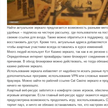
Найти актуальное зеркало предлагается возможность разными мет
удобных – подписка на честную рассылку, где пользователи на по
свежие ссылки для входа. Также можно обратиться в поддержку, г
восстановить доступ. Кроме того, актуальные адреса добавляются 
чтобы азартные участники всегда оставались в курсе изменений.
Много людей использует Кэт Казино зеркало, так как в их регионе 
Определённые интернет провайдеры также блокируют соединение п
причинам. В обход блокировки можно действовать, но тогда обязано
казино рабочее зеркало.
Использование зеркала избавляет от надобности искать разные пути
дополнительных программ, использование VPN или сложных манип
браузера. Можно зайти по рабочей ссылке Cat Casino зеркало и про
ничего не произошло.
Азартный веб-ресурс заботится о комфорте своих игроков, обеспеч
игровым аппаратам. Если главный веб-ресурс вдруг окажется недос
предусмотрена возможность продолжить игру, воспользовавшись Ca
терпит пауз, и ничто не обязано останавливать тех, кто настроен и