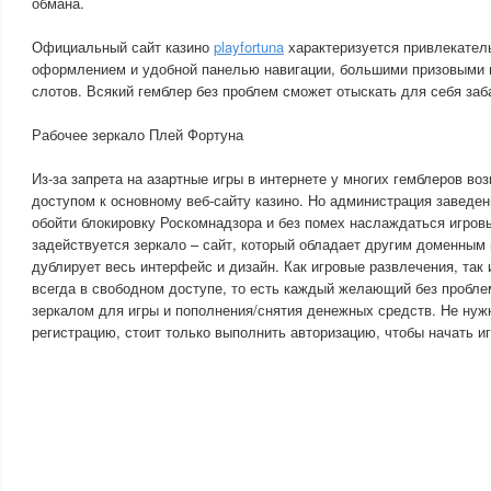
обмана.
Официальный сайт казино
playfortuna
характеризуется привлекател
оформлением и удобной панелью навигации, большими призовыми
слотов. Всякий гемблер без проблем сможет отыскать для себя заба
Рабочее зеркало Плей Фортуна
Из-за запрета на азартные игры в интернете у многих гемблеров во
доступом к основному веб-сайту казино. Но администрация заведе
обойти блокировку Роскомнадзора и без помех наслаждаться игров
задействуется зеркало – сайт, который обладает другим доменным 
дублирует весь интерфейс и дизайн. Как игровые развлечения, так
всегда в свободном доступе, то есть каждый желающий без пробл
зеркалом для игры и пополнения/снятия денежных средств. Не нуж
регистрацию, стоит только выполнить авторизацию, чтобы начать и