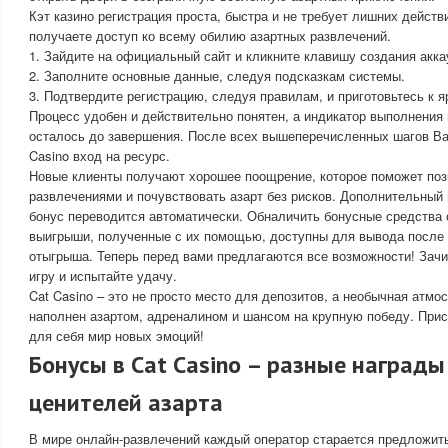
Кэт казино регистрация проста, быстра и не требует лишних действ
получаете доступ ко всему обилию азартных развлечений.
1. Зайдите на официальный сайт и кликните клавишу создания акка
2. Заполните основные данные, следуя подсказкам системы.
3. Подтвердите регистрацию, следуя правилам, и приготовьтесь к 
Процесс удобен и действительно понятен, а индикатор выполнения 
осталось до завершения. После всех вышеперечисленных шагов Ва
Casino вход на ресурс.
Новые клиенты получают хорошее поощрение, которое поможет по
развлечениями и почувствовать азарт без рисков. Дополнительный
бонус переводится автоматически. Обналичить бонусные средства 
выигрыши, полученные с их помощью, доступны для вывода после
отыгрыша. Теперь перед вами предлагаются все возможности! Зачи
игру и испытайте удачу.
Cat Casino – это не просто место для депозитов, а необычная атм
наполнен азартом, адреналином и шансом на крупную победу. Прис
для себя мир новых эмоций!
Бонусы в Cat Casino – разные наград
ценителей азарта
В мире онлайн-развлечений каждый оператор старается предложить