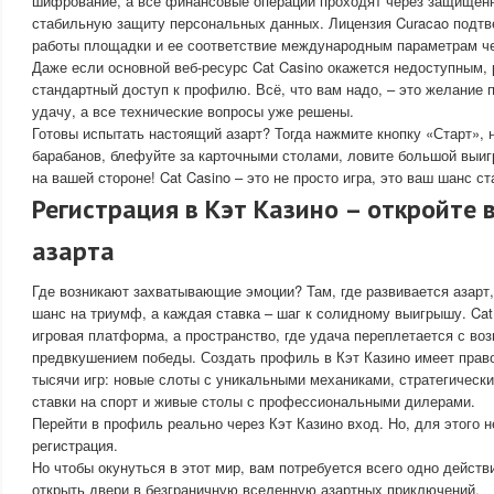
шифрование, а все финансовые операции проходят через защищённ
стабильную защиту персональных данных. Лицензия Curacao подтв
работы площадки и ее соответствие международным параметрам че
Даже если основной веб-ресурс Cat Casino окажется недоступным, 
стандартный доступ к профилю. Всё, что вам надо, – это желание 
удачу, а все технические вопросы уже решены.
Готовы испытать настоящий азарт? Тогда нажмите кнопку «Старт»,
барабанов, блефуйте за карточными столами, ловите большой выиг
на вашей стороне! Cat Casino – это не просто игра, это ваш шанс ст
Регистрация в Кэт Казино – откройте 
азарта
Где возникают захватывающие эмоции? Там, где развивается азарт,
шанс на триумф, а каждая ставка – шаг к солидному выигрышу. Cat 
игровая платформа, а пространство, где удача переплетается с воз
предвкушением победы. Создать профиль в Кэт Казино имеет право
тысячи игр: новые слоты с уникальными механиками, стратегически
ставки на спорт и живые столы с профессиональными дилерами.
Перейти в профиль реально через Кэт Казино вход. Но, для этого н
регистрация.
Но чтобы окунуться в этот мир, вам потребуется всего одно действ
открыть двери в безграничную вселенную азартных приключений.