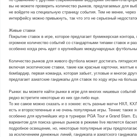
вы не можете проверить количество рынков, предлагаемых для выб
не войдете на специальную страницу события. Тем не менее, через
интерфейсу можно привыкнуть, так что это не серьезный недостато
Живые ставки
Покрытие ставок в игре, которое предлагает букмекерская контора,
огромное количество событий со стандартными типами ставок и ра
особенно когда речь идет о крупнейших международных футбольных
Количество рынков для живого футбола может достигать пятидеся
включая экзотические ставки, такие как красные карточки, желтые 
бомбардир, первая команда, которая забьет, угловые и многое друго
предлагает азиатские гандикапы для ставок по ходу игры на больш
Рынки: вы можете найти рынки в игре для многих нишевых событий
редко встретите некоторые из них где-либо еще.
То же самое можно сказать и о хоккее: есть разные матчи НХЛ, КХЛ
есть и второстепенные и не очень популярные игры. Теннис также х
особенно для крупнейших игр в турнирах PGA Tour и Grand Slam. 
вариантом для поиска ценных рынков в режиме live является баске
подробное освещение, но, некоторые популярные игры предполагаю
за исключением денежных линий, гандикапа и азиатского гандикапа