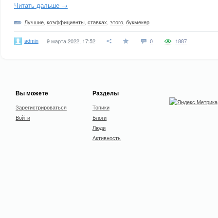
Читать дальше →
Лучшие
,
коэффициенты
,
ставках
,
этого
,
букмекер
admin
9 марта 2022, 17:52
0
1887
Вы можете
Разделы
Зарегистрироваться
Топики
Войти
Блоги
Люди
Активность