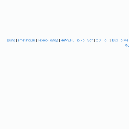
Bung
|
smetafor.ru
|
Техно-Голод
|
ЧеЧу.Ru
|
кино
|
Soft
|
:( 0 _ о ):
|
Bux To Me
Фо