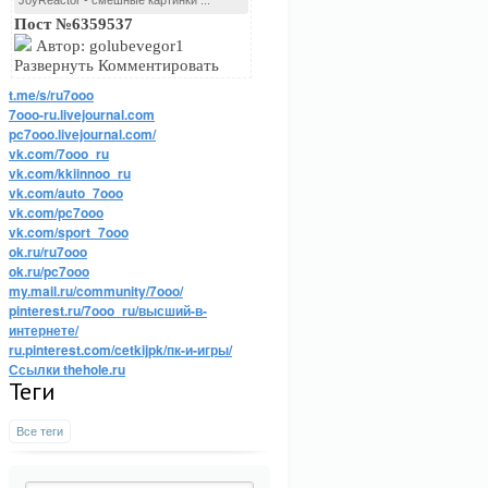
JoyReactor - смешные картинки ...
Пост №6359537
Автор: golubevegor1
Развернуть Комментировать
t.me/s/ru7ooo
7ooo-ru.livejournal.com
pc7ooo.livejournal.com/
vk.com/7ooo_ru
vk.com/kkiinnoo_ru
vk.com/auto_7ooo
vk.com/pc7ooo
vk.com/sport_7ooo
ok.ru/ru7ooo
ok.ru/pc7ooo
my.mail.ru/community/7ooo/
pinterest.ru/7ooo_ru/высший-в-
интернете/
ru.pinterest.com/cetkijpk/пк-и-игры/
Ссылки thehole.ru
Теги
Все теги