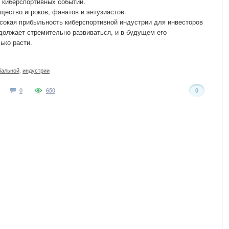
 киберспортивных событий.
щество игроков, фанатов и энтузиастов.
сокая прибыльность киберспортивной индустрии для инвесторов
одолжает стремительно развиваться, и в будущем его
ько расти.
бальной
,
индустрии
0
650
0