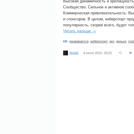
Высокая динамичность и зрелищность
Сообщество: Сильное и активное сооб
Коммерческая привлекательность: Вы
и спонсоров. В целом, киберспорт пр
популярность, скорее всего, будет тол
Читать дальше →
развивается
,
киберспорт
,
игр
,
деньги
,
гло
textad
8 июля 2024, 09:22