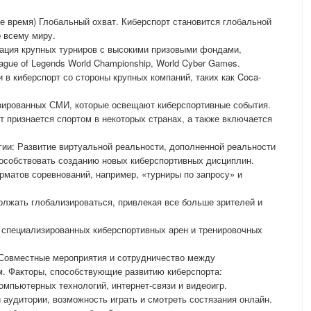
ее время) Глобальный охват. Киберспорт становится глобальной
 всему миру.
зация крупных турниров с высокими призовыми фондами,
League of Legends World Championship, World Cyber Games.
 в киберспорт со стороны крупных компаний, таких как Coca-
зированных СМИ, которые освещают киберспортивные события.
т признается спортом в некоторых странах, а также включается
ии: Развитие виртуальной реальности, дополненной реальности
пособствовать созданию новых киберспортивных дисциплин.
матов соревнований, например, «турниры по запросу» и
олжать глобализироваться, привлекая все больше зрителей и
 специализированных киберспортивных арен и тренировочных
 Совместные мероприятия и сотрудничество между
м. Факторы, способствующие развитию киберспорта:
омпьютерных технологий, интернет-связи и видеоигр.
 аудитории, возможность играть и смотреть состязания онлайн.