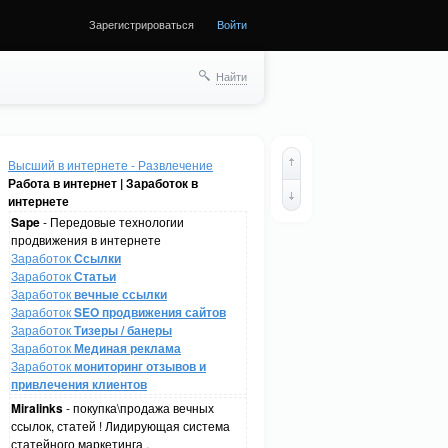
Зарегистрироваться
Войти
Найти
Высший в интернете - Развлечение
Работа в интернет | Заработок в
интернете
Sape
- Передовые технологии
продвижения в интернете
Заработок
Ссылки
Заработок
Статьи
Заработок
вечные ссылки
Заработок
SEO продвижения сайтов
Заработок
Тизеры / банеры
Заработок
Мединая реклама
Заработок
мониторинг отзывов и
привлечения клиентов
Miralinks
- покупка\продажа вечных
ссылок, статей ! Лидирующая система
статейного маркетинга .