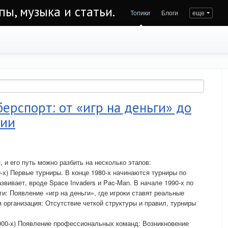
пы, музыка и статьи.
Топики
Блоги
еще
берспорт: от «игр на деньги» до
рии
 и его путь можно разбить на несколько этапов:
-х) Первые турниры. В конце 1980-х начинаются турниры по
звивает, вроде Space Invaders и Pac-Man. В начале 1990-х по
ги: Появление «игр на деньги», где игроки ставят реальные
 организация: Отсутствие четкой структуры и правил, турниры
000-х) Появление профессиональных команд: Возникновение