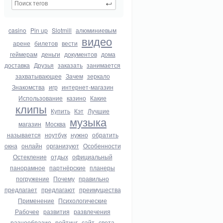
casino
Pin up
Slotmill
алюминиевым
видео
арене
билетов
вести
геймерам
деньги
документов
дома
доставка
Друзья
заказать
занимается
захватывающее
Зачем
зеркало
Знакомства
игр
интернет-магазин
Использование
казино
Какие
клипы
Купить
Кэт
Лучшие
музыка
магазин
Москва
называется
ноутбук
нужно
обратить
окна
онлайн
организуют
Особенности
Остекление
отдых
официальный
панорамное
партнёрские
планеры
погружение
Почему
правильно
предлагает
предлагают
преимущества
Применение
Психологические
Рабочее
развития
развлечения
разнообразие
рейтинг
сайт
света