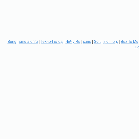
Bung
|
smetafor.ru
|
Техно-Голод
|
ЧеЧу.Ru
|
кино
|
Soft
|
:( 0 _ о ):
|
Bux To Me
Фо