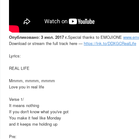
Опубликовано: 3 июл. 2017 г.
Special thanks to EMOJIONE
www.emo
Download or stream the full track here —
https://lnk.to/DDXGCRealLife
Lyrics:
REAL LIFE
Mmmm, mmmm, mmmm
Love you in real life
Verse 1/
It means nothing
If you don't know what you've got
You make it feel like Monday
and it keeps me holding up
Pre: