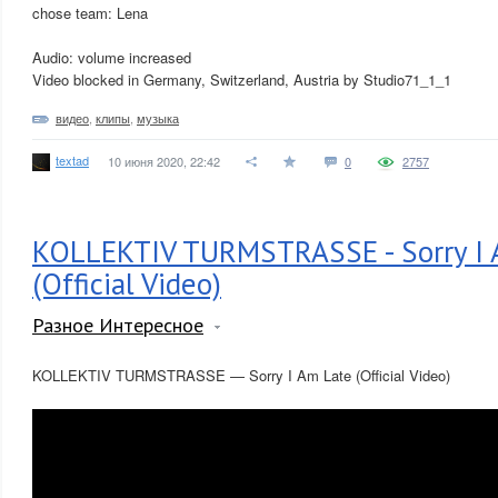
chose team: Lena
Audio: volume increased
Video blocked in Germany, Switzerland, Austria by Studio71_1_1
видео
,
клипы
,
музыка
textad
10 июня 2020, 22:42
0
2757
KOLLEKTIV TURMSTRASSE - Sorry I 
(Official Video)
Разное Интересное
KOLLEKTIV TURMSTRASSE — Sorry I Am Late (Official Video)