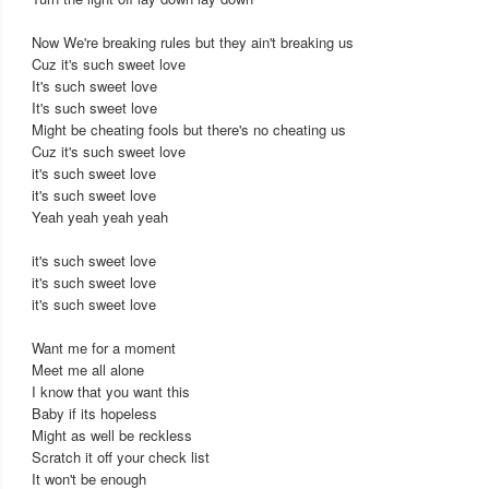
Now We're breaking rules but they ain't breaking us
Cuz it's such sweet love
It's such sweet love
It's such sweet love
Might be cheating fools but there's no cheating us
Cuz it's such sweet love
it's such sweet love
it's such sweet love
Yeah yeah yeah yeah
it's such sweet love
it's such sweet love
it's such sweet love
Want me for a moment
Meet me all alone
I know that you want this
Baby if its hopeless
Might as well be reckless
Scratch it off your check list
It won't be enough