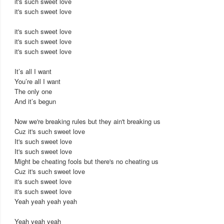
it's such sweet love
it's such sweet love
it's such sweet love
it's such sweet love
it's such sweet love
It’s all I want
You’re all I want
The only one
And it’s begun
Now we're breaking rules but they ain't breaking us
Cuz it's such sweet love
It's such sweet love
It's such sweet love
Might be cheating fools but there's no cheating us
Cuz it's such sweet love
it's such sweet love
it's such sweet love
Yeah yeah yeah yeah
Yeah yeah yeah