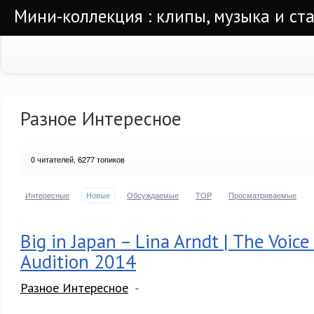
Мини-коллекция : клипы, музыка и ста
Разное Интересное
0
читателей, 6277 топиков
Интересные
Новые
Обсуждаемые
TOP
Просматриваемые
Big in Japan – Lina Arndt | The Voice 
Audition 2014
Разное Интересное