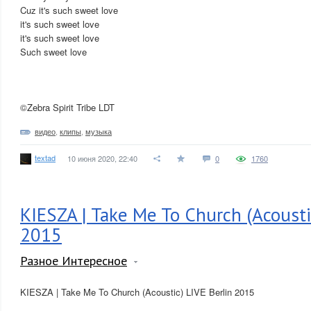
Cuz it's such sweet love
it's such sweet love
it's such sweet love
Such sweet love
©Zebra Spirit Tribe LDT
видео
,
клипы
,
музыка
textad
10 июня 2020, 22:40
0
1760
KIESZA | Take Me To Church (Acousti
2015
Разное Интересное
KIESZA | Take Me To Church (Acoustic) LIVE Berlin 2015