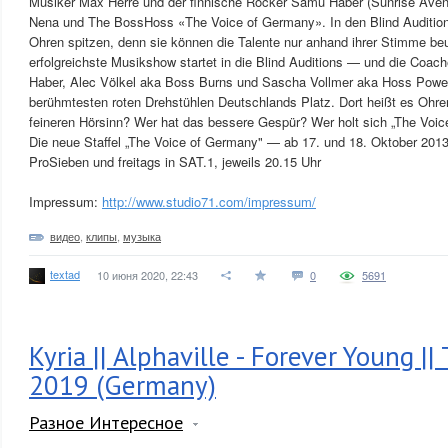
Musiker Max Herre und der finnische Rocker Samu Haber (Sunrise Ave
Nena und The BossHoss «The Voice of Germany». In den Blind Audition
Ohren spitzen, denn sie können die Talente nur anhand ihrer Stimme beu
erfolgreichste Musikshow startet in die Blind Auditions — und die Coa
Haber, Alec Völkel aka Boss Burns und Sascha Vollmer aka Hoss Powe
berühmtesten roten Drehstühlen Deutschlands Platz. Dort heißt es Ohre
feineren Hörsinn? Wer hat das bessere Gespür? Wer holt sich „The Voi
Die neue Staffel „The Voice of Germany" — ab 17. und 18. Oktober 201
ProSieben und freitags in SAT.1, jeweils 20.15 Uhr
Impressum:
http://www.studio71.com/impressum/
видео
,
клипы
,
музыка
textad
10 июня 2020, 22:43
0
5691
Kyria || Alphaville - Forever Young ||
2019 (Germany)
Разное Интересное