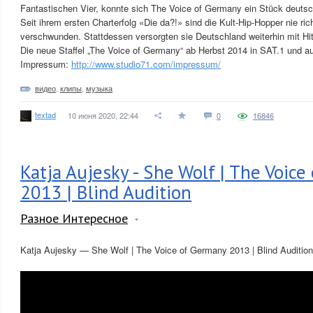
Fantastischen Vier, konnte sich The Voice of Germany ein Stück deuts
Seit ihrem ersten Charterfolg «Die da?!» sind die Kult-Hip-Hopper nie ric
verschwunden. Stattdessen versorgten sie Deutschland weiterhin mit H
Die neue Staffel „The Voice of Germany“ ab Herbst 2014 in SAT.1 und a
Impressum:
http://www.studio71.com/impressum/
видео
,
клипы
,
музыка
textad
10 июня 2020, 22:44
0
16846
Katja Aujesky - She Wolf | The Voic
2013 | Blind Audition
Разное Интересное
Katja Aujesky — She Wolf | The Voice of Germany 2013 | Blind Audition