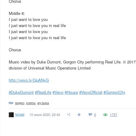
Chorus
Middle 8:
I just want to love you
I just want to love you in real life
I just want to love you
I just want to love you in real life
Chorus
Music video by Duke Dumont, Gorgon City performing Real Life. © 2017
division of Universal Music Operations Limited
http://vevo.ly/GpANyG
#DukeDumont
#RealLife
#Vevo
#House
#VevoOfficial
#GorgonCity
видео
,
клипы
,
музыка
textad
10 июня 2020, 22:42
0
1757