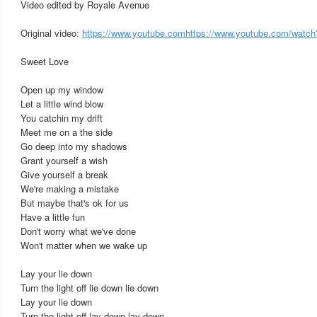
Video edited by Royale Avenue
Original video:
https://www.youtube.comhttps://www.youtube.com/watc
Sweet Love
Open up my window
Let a little wind blow
You catchin my drift
Meet me on a the side
Go deep into my shadows
Grant yourself a wish
Give yourself a break
We're making a mistake
But maybe that's ok for us
Have a little fun
Don't worry what we've done
Won't matter when we wake up
Lay your lie down
Turn the light off lie down lie down
Lay your lie down
Turn the light off lay down lay down