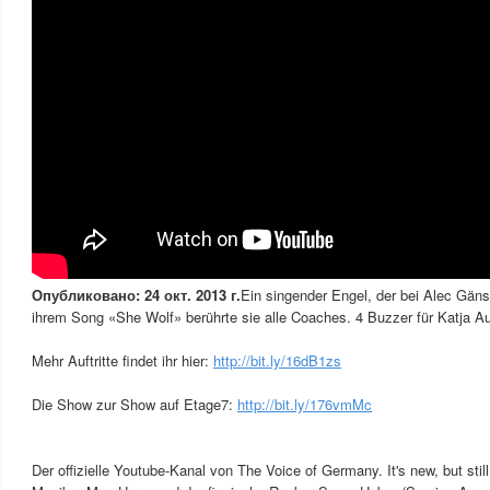
Опубликовано: 24 окт. 2013 г.
Ein singender Engel, der bei Alec Gäns
ihrem Song «She Wolf» berührte sie alle Coaches. 4 Buzzer für Katja Au
Mehr Auftritte findet ihr hier:
http://bit.ly/16dB1zs
Die Show zur Show auf Etage7:
http://bit.ly/176vmMc
Der offizielle Youtube-Kanal von The Voice of Germany. It's new, but stil