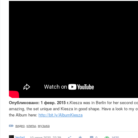
Опубликовано: 1 февр. 2015 г.
Kiesza was in Berlin for her second 
amazing, the set unique and Kiesza in good shape. Have a look to my oth
the Album here:
http://bit.ly/AlbumKiesza
видео
,
клипы
,
музыка
textad
10 июня 2020, 22:39
0
1620