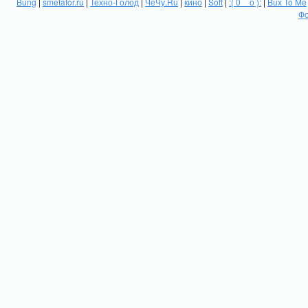
Bung
|
smetafor.ru
|
Техно-Голод
|
ЧеЧу.Ru
|
кино
|
Soft
|
:( 0 _ о ):
|
Bux To Me
Фо