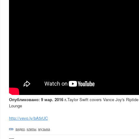
Опубликовано: 9 мар. 2016 г.
Taylor Swift covers Vance Joy's Riptide
Lounge
http://vevo.ly/bA5rUC
видео
,
клипы
,
музыка