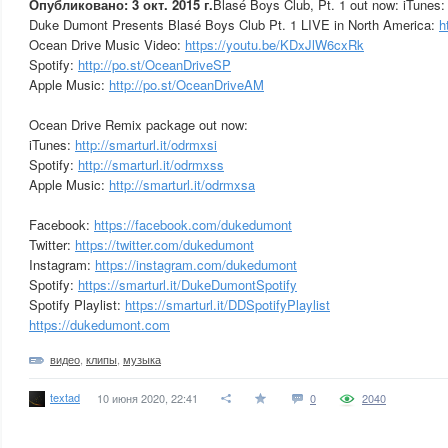
Опубликовано: 3 окт. 2015 г.
Blasé Boys Club, Pt. 1 out now: iTunes
Duke Dumont Presents Blasé Boys Club Pt. 1 LIVE in North America:
h
Ocean Drive Music Video:
https://youtu.be/KDxJlW6cxRk
Spotify:
http://po.st/OceanDriveSP
Apple Music:
http://po.st/OceanDriveAM
Ocean Drive Remix package out now:
iTunes:
http://smarturl.it/odrmxsi
Spotify:
http://smarturl.it/odrmxss
Apple Music:
http://smarturl.it/odrmxsa
Facebook:
https://facebook.com/dukedumont
Twitter:
https://twitter.com/dukedumont
Instagram:
https://instagram.com/dukedumont
Spotify:
https://smarturl.it/DukeDumontSpotify
Spotify Playlist:
https://smarturl.it/DDSpotifyPlaylist
https://dukedumont.com
видео
,
клипы
,
музыка
textad
10 июня 2020, 22:41
0
2040