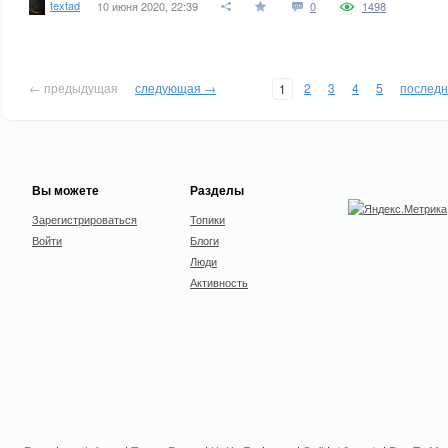
textad
10 июня 2020, 22:39
0
1498
← предыдущая
следующая →
2
3
4
5
послед
1
Вы можете
Разделы
Зарегистрироваться
Топики
Войти
Блоги
Люди
Активность