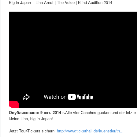
Big in Japan – Lina Arndt | The Voice | Blind Audition 2014
Опубликовано: 9 окт. 2014 г.
Alle vier Coaches gucken und der letzte 
kleine Lina, big in Japan!
Jetzt Tour-Tickets sichern:
http://www.tickethall.de/kuenstler/th...