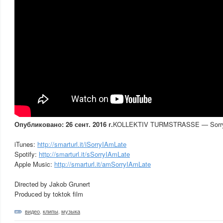
Опубликовано: 26 сент. 2016 г.
KOLLEKTIV TURMSTRASSE — Sorry I 
iTunes:
http://smarturl.it/iSorryIAmLate
Spotify:
http://smarturl.it/sSorryIAmLate
Apple Music:
http://smarturl.it/amSorryIAmLate
Directed by Jakob Grunert
Produced by toktok film
видео
,
клипы
,
музыка