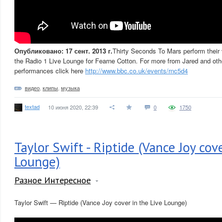
Опубликовано: 17 сент. 2013 г.
Thirty Seconds To Mars perform their 
the Radio 1 Live Lounge for Fearne Cotton. For more from Jared and oth
performances click here
http://www.bbc.co.uk/events/rnc5d4
видео
,
клипы
,
музыка
textad
10 июня 2020, 22:39
0
1750
Taylor Swift - Riptide (Vance Joy cov
Lounge)
Разное Интересное
Taylor Swift — Riptide (Vance Joy cover in the Live Lounge)