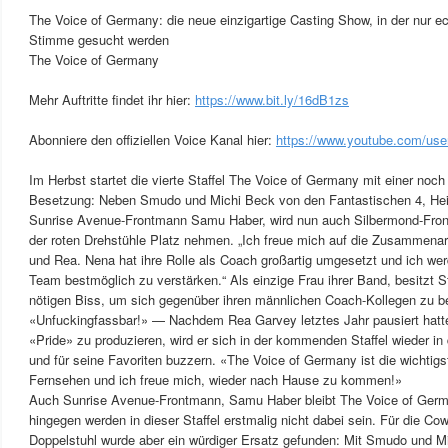
The Voice of Germany: die neue einzigartige Casting Show, in der nur ec
Stimme gesucht werden
The Voice of Germany
Mehr Auftritte findet ihr hier:
https://www.bit.ly/16dB1zs
Abonniere den offiziellen Voice Kanal hier:
https://www.youtube.com/use
Im Herbst startet die vierte Staffel The Voice of Germany mit einer no
Besetzung: Neben Smudo und Michi Beck von den Fantastischen 4, He
Sunrise Avenue-Frontmann Samu Haber, wird nun auch Silbermond-Front
der roten Drehstühle Platz nehmen. „Ich freue mich auf die Zusammena
und Rea. Nena hat ihre Rolle als Coach großartig umgesetzt und ich we
Team bestmöglich zu verstärken.“ Als einzige Frau ihrer Band, besitzt 
nötigen Biss, um sich gegenüber ihren männlichen Coach-Kollegen zu b
«Unfuckingfassbar!» — Nachdem Rea Garvey letztes Jahr pausiert hat
«Pride» zu produzieren, wird er sich in der kommenden Staffel wieder 
und für seine Favoriten buzzern. «The Voice of Germany ist die wichti
Fernsehen und ich freue mich, wieder nach Hause zu kommen!»
Auch Sunrise Avenue-Frontmann, Samu Haber bleibt The Voice of Ger
hingegen werden in dieser Staffel erstmalig nicht dabei sein. Für die C
Doppelstuhl wurde aber ein würdiger Ersatz gefunden: Mit Smudo und M