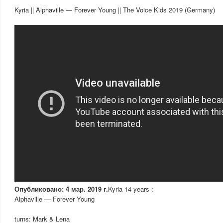
Kyria || Alphaville — Forever Young || The Voice Kids 2019 (Germany)
Опубликовано: 4 мар. 2019 г.
Kyria 14 years :
Alphaville — Forever Young
turns: Mark & Lena