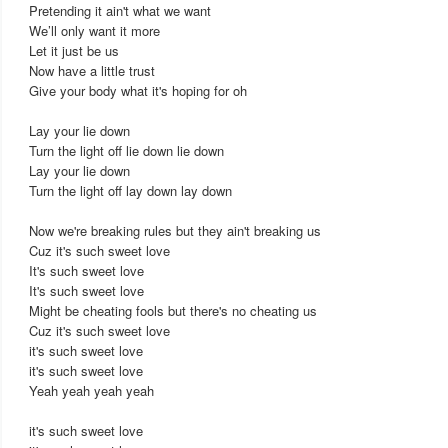
Pretending it ain't what we want
We’ll only want it more
Let it just be us
Now have a little trust
Give your body what it's hoping for oh
Lay your lie down
Turn the light off lie down lie down
Lay your lie down
Turn the light off lay down lay down
Now we're breaking rules but they ain't breaking us
Cuz it's such sweet love
It's such sweet love
It's such sweet love
Might be cheating fools but there's no cheating us
Cuz it's such sweet love
it's such sweet love
it's such sweet love
Yeah yeah yeah yeah
it's such sweet love