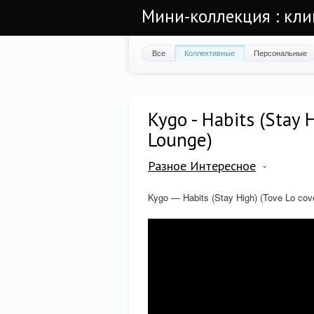
Мини-коллекция : кли
Все
Коллективные
Персональные
Kygo - Habits (Stay H
Lounge)
Разное Интересное
Kygo — Habits (Stay High) (Tove Lo cove