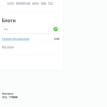
услуг
фрибетом
цена
Чем
Что
Блоги
Топ
Разное Интересное
0.00
Все блоги
Контакты
ICQ : 778898