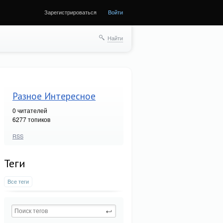
Зарегистрироваться
Войти
Найти
Разное Интересное
0
читателей
6277 топиков
RSS
Теги
Все теги