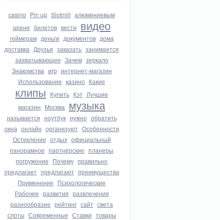
casino
Pin up
Slotmill
алюминиевым
видео
арене
билетов
вести
геймерам
деньги
документов
дома
доставка
Друзья
заказать
занимается
захватывающее
Зачем
зеркало
Знакомства
игр
интернет-магазин
Использование
казино
Какие
клипы
Купить
Кэт
Лучшие
музыка
магазин
Москва
называется
ноутбук
нужно
обратить
окна
онлайн
организуют
Особенности
Остекление
отдых
официальный
панорамное
партнёрские
планеры
погружение
Почему
правильно
предлагает
предлагают
преимущества
Применение
Психологические
Рабочее
развития
развлечения
разнообразие
рейтинг
сайт
света
слоты
Современные
Ставки
товары