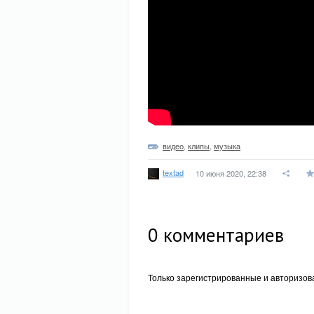
видео
,
клипы
,
музыка
textad
10 июня 2020, 22:38
0
комментариев
Только зарегистрированные и авторизов