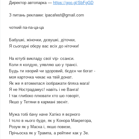
Директор автопарка —
https://goo.gl/SbFgGD
З питань реклами: ipacafest@gmail.com
чоткий па-па-ца-ца
Бабушкі, жіночки, дєвушкі, діточки,
Я сьогодні обєру вас всіх до ніточки!
На ютубі викладу свої vip- сєанси.
Коли я колдую, уявляю шо у трансі.
Будь ти хворий чи здоровий, бєдєн чи богат -
моя карточка чекає на твій донат.
Як же я втомилася ізображати бляха мага!
Я не Нострадамус! навіть і не Ванга!
І так глибоко плювати хто шо говоріт,
Якшо у Тетяни в кармані звєніт.
Мужа тобі бачу наче Хатіко я вєрного
І тєло в нього буде, як у Конора Макрегора,
Розум як у Маска і, якшо повезе,
Прічьоска як у Трампа, а рейтинг как у Зе.