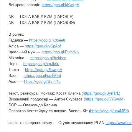
Всі кращі пародії:
https://goo.gl/kKwkgH
NK — ПОПА КАК У КИМ (ПАРОДІЯ)
NK — ПОПА КАК У КИМ (ПАРОДИЯ)
В ролях:
Гадалка —
https://goo.gl/x35ee8
Аліса —
https://goo.gl/9CpAof
Ідеальний муж —
https://goo.gl/P6Ydk6
Міхаліна —
https://goo.gl/bzkbec
Чорт —
https://goo.gl/xgJk9u
Тьоха —
https://goo.gl/5cwquH
Вася —
https://goo.gl/us4MFd
Ашот —
https://goo.gl/ByrH7L
текст, режисура і монтаж: Костя Клепка (
https://goo.gl/ByrH7L
)
Виконавчий продюсер — Антон Скуратов (
https://goo.gl/CYSv8M
)
DOP — Олександр Калина
Оператор бекстейджу та покрас- Василь Кіт (
https://goo.gl/us4MFd
)
запис та зведення звуку — Студія звукозапису PLAN
https://www.ins