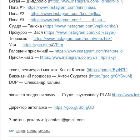
Вєган — Дімідроліо (
https://www.instagram.com/_dimidrolio_/
)
Попа #1-
https://www.instagram.com/innnnnaaa/
Попа #2 —
https://www.instagram.com/kristinylka/
Попа #3 —
https://www.instagram.com/_____d.i.aa...
Суддя — Танюха (
https://www.instagram.com/vepklochko/
)
Прокурор — Вася (
https://www.instagram.com/kit_vasya/
)
Творожок —
https://www.instagram.com/romatvorozhok/
Уля —
https://goo.gl/m4VP1g
Головний присяжний —
https://www.instagram.com/narkote.k/
Присяжний 2 —
https://www.instagram.com/yan__lipinsky/
текст, режисура і монтаж: Костя Клепка (
https://goo.gl/ByrH7L
)
Виконавчий продюсер — Антон Скуратов (
https://goo.gl/CYSv8M
)
DOP — Олександр Калина
запис та зведення звуку — Студія звукозапису PLAN
https://www.ins
Директор автопарка —
https://goo.gl/SbFgGD
З питань реклами: ipacafest@gmail.com
видео
,
клипы
,
музыка