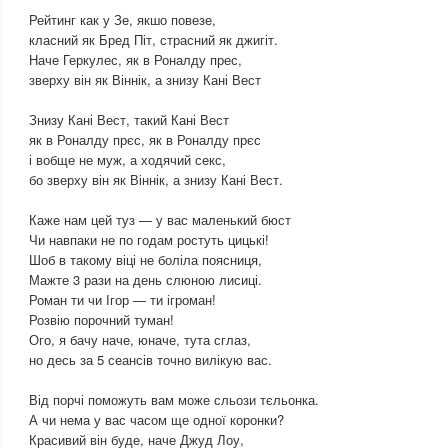
Рейтинг как у Зе, якшо повезе,
класний як Бред Піт, страсний як джигіт.
Наче Геркулес, як в Роналду прес,
зверху він як Віннік, а знизу Кані Вест
Знизу Кані Вест, такий Кані Вест
як в Роналду прєс, як в Роналду прєс
і вобще не муж, а ходячий секс,
бо зверху він як Віннік, а знизу Кані Вест.
Каже нам цей туз — у вас маленький бюст
Чи навпаки не по годам ростуть цицькі!
Шоб в такому віці не боліла поясниця,
Мажте 3 рази на день слюною лисиці.
Роман ти чи Ігор — ти ігроман!
Розвію порочний туман!
Ого, я бачу наче, юначе, тута сглаз,
но десь за 5 сеансів точно вилікую вас.
Від порчі поможуть вам може сльози тєльонка.
А чи нема у вас часом ще одної коронки?
Красивий він буде, наче Джуд Лоу,