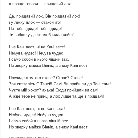
а проще говоря — прищавий лох
Да, прищавий лох, Він прищавий лох!
і у ліжку плох — отакой ітог
Но тобі підійде! тобі підійде!
Ти вобще у дзеркалі бачила себе?
І не Кані вест, ні не Кані вест!
Небува чудес! Небува чудес
І само собой в нього лішній вєс,
Но зверху майже Віннік, а знизу Кані вест
Президентом хто стане? Стане? Стане!
Зря связалісь С Танєй! Самі Ви прийшли до Тані самі!
Чуєте мій хохот? ахаха! Сюди прийшли ви самі
А жде тебе не принц, а лох лише та ще з прищамі!
І не Кані вест, ні не Кані вест!
Небува чудес! Небува чудес
І само собой в нього лішній вєс
Но зверху майже Віннік, а знизу Кані вест
видео
,
клипы
,
музыка