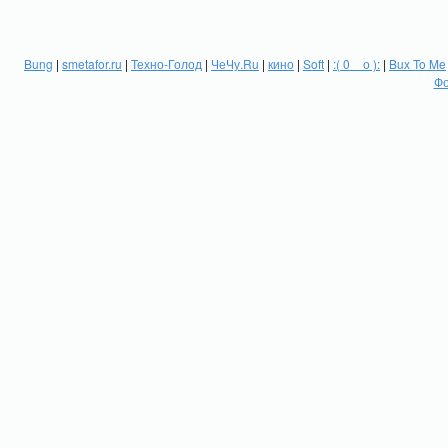
Bung
|
smetafor.ru
|
Техно-Голод
|
ЧеЧу.Ru
|
кино
|
Soft
|
:( 0 _ о ):
|
Bux To Me
Фо