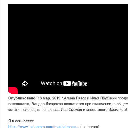
Опубликовано: 18 мар. 2019 г.
Алина Пязок и Илья Прусикин прод
вакханалию, Эльдар Джарахов появляется при включении, в общем,
кстати, наконец-то появилась Ира Смелая и много-много Василисы!
Я в соц. сетях:
https://www.instagram.com/mashafrance...
(Instagram)