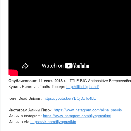
Опубликовано: 11 сент. 2018 г.
LITTLE BIG Antipositive Всероссийс
Купить Билеты в Твоём Городе:
http://littlebig.band/
Клип Dead Unicorn:
https://youtu.be/YBQjDxTo4LE
Инстаграм Алины Пязок:
https://www.instagram.com/alina_pasok/
Ильич в instagram:
https://www.instagram.com/iliyaprusikin/
Ильич в vk:
https://vk.com/iliyaprusikin