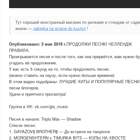
Тут хороший иностранный магазин по релкаме и стендам от сад
жизни —
naklejka na ścianę do kuchni
!
Опубликовано: 3 мая 2019 г.
ПРОДОЛЖИ ПЕСНЮ ЧЕЛЛЕНДЖ
ПРАВИЛА:
Проигрывается песня и после того, как она прервётся, вам нужно б
угадать её продолжение.
У вас есть 5 секунд на то, чтобы продолжить песню.
(можно ставить на паузу, если нужно больше времени)
В этом видео подобраны: ЛУЧШИЕ ХИТЫ И ПОПУЛЯРНЫЕ ПЕСНИ 20
песни блогеров.
Удачи и приятного просмотра!
Группа в VK: vk.com/gts_music
Песня в начале: Triplo Max — Shadow
Список песен:
1. GAYAZOV$ BROTHER$ — До встречи на танцполе
2. MORGENSHTERN x TIMURKA BITS — КОПЫ НА ХВОСТЕ