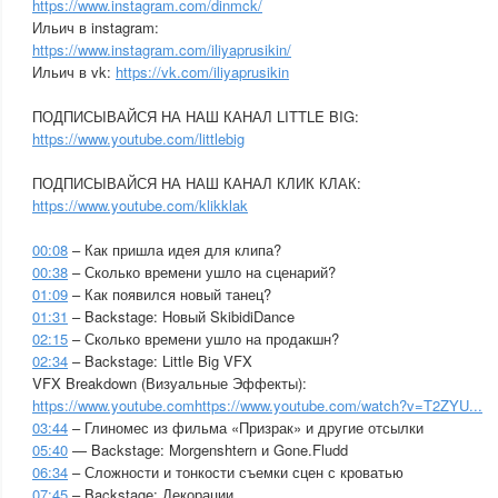
https://www.instagram.com/dinmck/
Ильич в instagram:
https://www.instagram.com/iliyaprusikin/
Ильич в vk:
https://vk.com/iliyaprusikin
ПОДПИСЫВАЙСЯ НА НАШ КАНАЛ LITTLE BIG:
https://www.youtube.com/littlebig
ПОДПИСЫВАЙСЯ НА НАШ КАНАЛ КЛИК КЛАК:
https://www.youtube.com/klikklak
00:08
– Как пришла идея для клипа?
00:38
– Сколько времени ушло на сценарий?
01:09
– Как появился новый танец?
01:31
– Backstage: Новый SkibidiDance
02:15
– Сколько времени ушло на продакшн?
02:34
– Backstage: Little Big VFX
VFX Breakdown (Визуальные Эффекты):
https://www.youtube.comhttps://www.youtube.com/watch?v=T2ZYU...
03:44
– Глиномес из фильма «Призрак» и другие отсылки
05:40
— Backstage: Morgenshtern и Gone.Fludd
06:34
– Сложности и тонкости съемки сцен с кроватью
07:45
– Backstage: Декорации