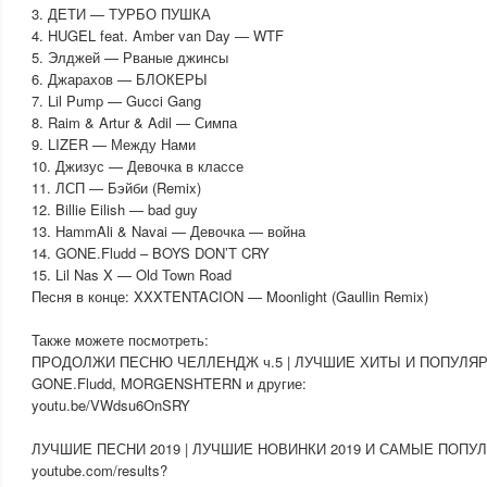
3. ДЕТИ — ТУРБО ПУШКА
4. HUGEL feat. Amber van Day — WTF
5. Элджей — Рваные джинсы
6. Джарахов — БЛОКЕРЫ
7. Lil Pump — Gucci Gang
8. Raim & Artur & Adil — Симпа
9. LIZER — Между Нами
10. Джизус — Девочка в классе
11. ЛСП — Бэйби (Remix)
12. Billie Eilish — bad guy
13. HammAli & Navai — Девочка — война
14. GONE.Fludd – BOYS DON’T CRY
15. Lil Nas X — Old Town Road
Песня в конце: XXXTENTACION — Moonlight (Gaullin Remix)
Также можете посмотреть:
ПРОДОЛЖИ ПЕСНЮ ЧЕЛЛЕНДЖ ч.5 | ЛУЧШИЕ ХИТЫ И ПОПУЛЯРН
GONE.Fludd, MORGENSHTERN и другие:
youtu.be/VWdsu6OnSRY
ЛУЧШИЕ ПЕСНИ 2019 | ЛУЧШИЕ НОВИНКИ 2019 И САМЫЕ ПОПУЛ
youtube.com/results?