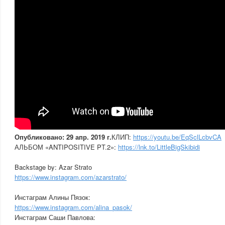
Опубликовано: 29 апр. 2019 г.
КЛИП:
https://youtu.be/EqSclLcbvCA
АЛЬБОМ «ANTIPOSITIVE PT.2»:
https://lnk.to/LittleBigSkibidi
Backstage by: Azar Strato
https://www.instagram.com/azarstrato/
Инстаграм Алины Пязок:
https://www.instagram.com/alina_pasok/
Инстаграм Саши Павлова: