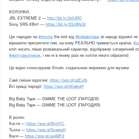
КОЛОНКИ:
JBL EXTREME 2 —
http://bit.ly/2trlURO
Sony SRS-XB41 —
https://bit.ly/2GJWsQj
Цю пародію на
#gimme
the loot від
#bigbabytape
(в народі відомої як
віришили присвятити тим, на кому РЕАЛЬНО тримається країна.
#ч
кліп носить лише розважальний характер, відображає сатиричний п
#нептуаколледж
, і ми ні в якому разі не хотіли нікого образити)
Це відео спонсорував Smule, соціальною мережею для музики.
Самі смішні відосіки:
https://goo.gl/p2EJrb
Всі кращі пародії:
https://goo.gl/kKwkgH
Big Baby Tape — GIMME THE LOOT (ПАРОДІЯ)
Big Baby Tape — GIMME THE LOOT (ПАРОДИЯ)
В ролях:
Костя —
https://goo.gl/ByrH7L
Тьоха —
https://goo.gl/5cwquH
Вася —
https://goo.gl/us4MFd