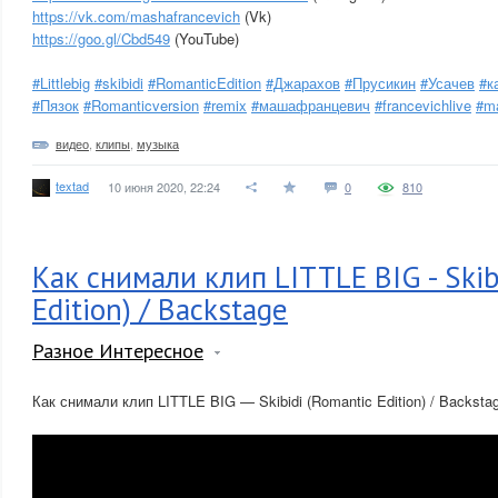
https://vk.com/mashafrancevich
(Vk)
https://goo.gl/Cbd549
(YouTube)
#Littlebig
#skibidi
#RomanticEdition
#Джарахов
#Прусикин
#Усачев
#к
#Пязок
#Romanticversion
#remix
#машафранцевич
#francevichlive
#ma
видео
,
клипы
,
музыка
textad
10 июня 2020, 22:24
0
810
Как снимали клип LITTLE BIG - Skib
Edition) / Backstage
Разное Интересное
Как снимали клип LITTLE BIG — Skibidi (Romantic Edition) / Backsta