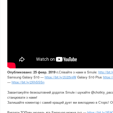
Опубликовано: 25 февр. 2019 г.
Співайте з нами в Smule:
http://bi
Samsung Galaxy S10 —
https://bit.ly/2U25niW
Galaxy S10 Plus
https:
—
https://bit.ly/2XhSSSn
Завантажуйте безкоштовний додаток Smule і шукайте @chotkiy_paca
станцювати з нами!
Залишайте коментар і самий кращий дует ми викладемо в Сторіс! О
Виграти ТОПову модель від Samsung можна тут —
https://bit.ly/2E