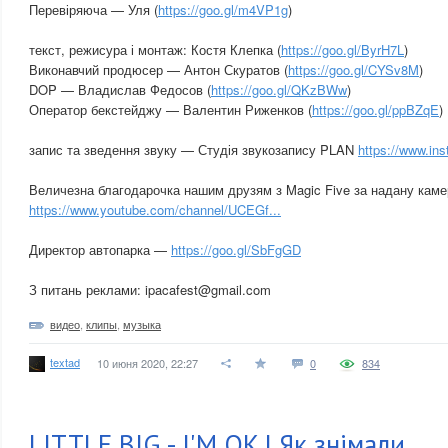
Перевіряюча — Уля (
https://goo.gl/m4VP1g
)
текст, режисура і монтаж: Костя Клепка (
https://goo.gl/ByrH7L
)
Виконавчий продюсер — Антон Скуратов (
https://goo.gl/CYSv8M
)
DOP — Владислав Федосов (
https://goo.gl/QKzBWw
)
Оператор бекстейджу — Валентин Риженков (
https://goo.gl/ppBZqE
)
запис та зведення звуку — Студія звукозапису PLAN
https://www.ins
Величезна благодарочка нашим друзям з Magic Five за надану каме
https://www.youtube.com/channel/UCEGf...
Директор автопарка —
https://goo.gl/SbFgGD
З питань реклами: ipacafest@gmail.com
видео
,
клипы
,
музыка
textad
10 июня 2020, 22:27
0
834
LITTLE BIG - I'M OK | Як знімали