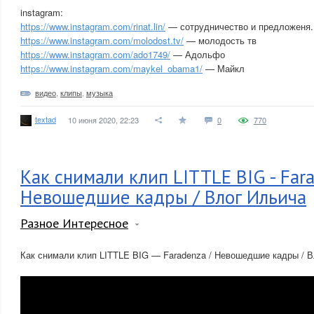
instagram:
https://www.instagram.com/rinat.lin/
— сотрудничество и предложеня.
https://www.instagram.com/molodost.tv/
— молодость тв
https://www.instagram.com/ado1749/
— Адольфо
https://www.instagram.com/maykel_obama1/
— Майкл
видео
,
клипы
,
музыка
textad
10 июня 2020, 22:23
0
770
Как снимали клип LITTLE BIG - Fara
Невошедшие кадры / Влог Ильича
Разное Интересное
Как снимали клип LITTLE BIG — Faradenza / Невошедшие кадры / 