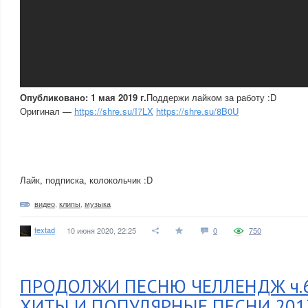
Опубликовано: 1 мая 2019 г.
Поддержи лайком за работу :D
Оригинал —
https://shre.su/I7LX
https://shre.su/8B0U
Лайк, подписка, колокольчик :D
видео
,
клипы
,
музыка
textad
10 июня 2020, 22:25
0
750
ПРОДОЛЖИ ПЕСНЮ ЧЕЛЛЕНДЖ ч.6
ХИТЫ И ПОПУЛЯРНЫЕ ПЕСНИ 2017-2