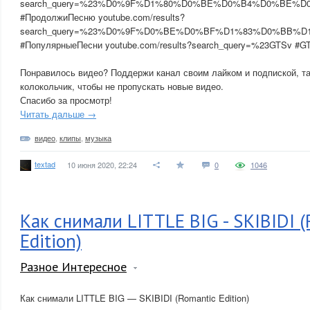
search_query=%23%D0%9F%D1%80%D0%BE%D0%B4%D0%BE
#ПродолжиПесню youtube.com/results?
search_query=%23%D0%9F%D0%BE%D0%BF%D1%83%D0%BB
#ПопулярныеПесни youtube.com/results?search_query=%23GTSv #G
Понравилось видео? Поддержи канал своим лайком и подпиской, т
колокольчик, чтобы не пропускать новые видео.
Спасибо за просмотр!
Читать дальше →
видео
,
клипы
,
музыка
textad
10 июня 2020, 22:24
0
1046
Как снимали LITTLE BIG - SKIBIDI 
Edition)
Разное Интересное
Как снимали LITTLE BIG — SKIBIDI (Romantic Edition)