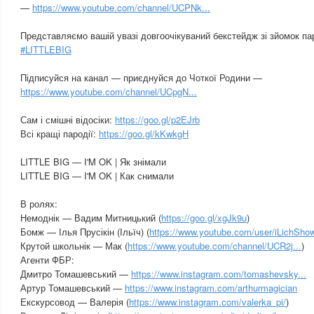
—
https://www.youtube.com/channel/UCPNk...
Представляємо вашій увазі довгоочікуваний бекстейдж зі зйомок па
#LITTLEBIG
Підписуйся на канал — приєднуйся до Чоткої Родини —
https://www.youtube.com/channel/UCpgN...
Сам і смішні відосіки:
https://goo.gl/p2EJrb
Всі кращі пародії:
https://goo.gl/kKwkgH
LITTLE BIG — I'M OK | Як знімали
LITTLE BIG — I'M OK | Как снимали
В ролях:
Немоднік — Вадим Митницький (
https://goo.gl/xgJk9u
)
Бомж — Ілья Прусікін (Ільїч) (
https://www.youtube.com/user/iLichSho
Крутой школьнік — Мак (
https://www.youtube.com/channel/UCR2j...
)
Агенти ФБР:
Дмитро Томашевський —
https://www.instagram.com/tomashevsky...
Артур Томашевський —
https://www.instagram.com/arthurmagician
Екскурсовод — Валерія (
https://www.instagram.com/valerka_pi/
)