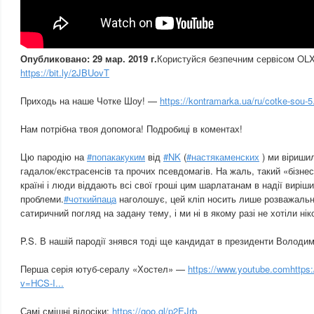
Опубликовано: 29 мар. 2019 г.
Користуйся безпечним сервісом OL
https://bit.ly/2JBUovT
Приходь на наше Чотке Шоу! —
https://kontramarka.ua/ru/cotke-sou-5.
Нам потрібна твоя допомога! Подробиці в коментах!
Цю пародію на
#попакакуким
від
#NK
(
#настякаменских
) ми віриши
гадалок/екстрасенсів та прочих псевдомагів. На жаль, такий «бізнес
країні і люди віддають всі свої гроші цим шарлатанам в надії виріши
проблеми.
#чоткийпаца
наголошує, цей кліп носить лише розважальн
сатиричний погляд на задану тему, і ми ні в якому разі не хотіли нік
P.S. В нашій пародії знявся тоді ще кандидат в президенти Володи
Перша серія ютуб-сералу «Хостел» —
https://www.youtube.comhttps
v=HCS-I...
Самі смішні відосіки:
https://goo.gl/p2EJrb