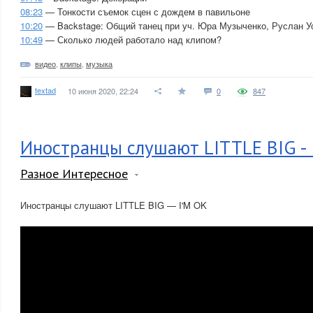
08:23
— Тонкости съемок сцен с дождем в павильоне
10:20
— Backstage: Общий танец при уч. Юра Музыченко, Руслан У
10:49
— Сколько людей работало над клипом?
видео
,
клипы
,
музыка
textad
10 июня 2020, 22:24
0
847
Иностранцы слушают LITTLE BIG - 
Разное Интересное
Иностранцы слушают LITTLE BIG — I'M OK